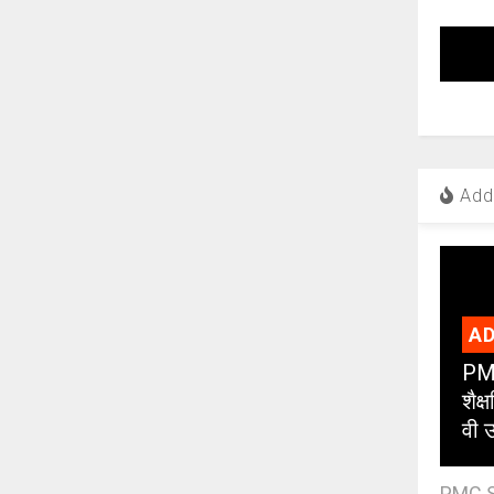
Add 
AD
PMC
शैक
वी उ
PMC Sc