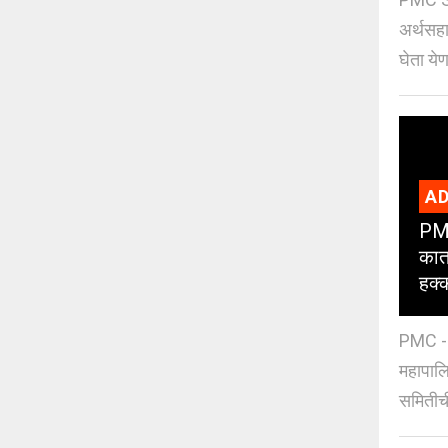
अर्थसहाय
घेता येण
AD
PMC
कात
हक्
PMC - 
महापालि
समितीची