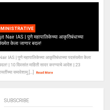
MINISTRATIVE
jit Nair IAS | पुणे महापालिकेच्या आकृतिबंधाच्या
ंख्येत केला जाणार बदल!
Nair IAS | पुणे महापालिकेच्या आकृतिबंधाच्या पदसंख्येत केला
दल! | 10 दिवसांत माहिती सादर करण्याचे आदेश | 23
ायतींच्या समावेशामु [...]
Read More
SUBSCRIBE