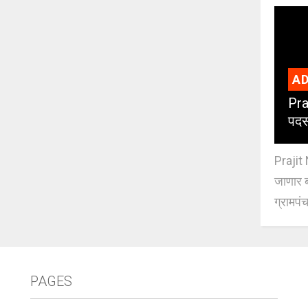
AD
Pra
पदस
Prajit 
जाणार ब
ग्रामपंच
PAGES