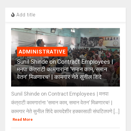
Add title
ADMINISTRATIVE
Sunil Shinde on Contract Employees |
मनपा कंत्राटी कामगारांना ‘समान काम, समान
वेतन’ मिळणारच! | कामगार नेते सुनील शिंदे
Sunil Shinde on Contract Employees | मनपा
कंत्राटी कामगारांना ‘समान काम, समान वेतन’ मिळणारच! |
कामगार नेते सुनील शिंदे कायदेशीर हक्कासाठी संघटितपणे [...]
Read More