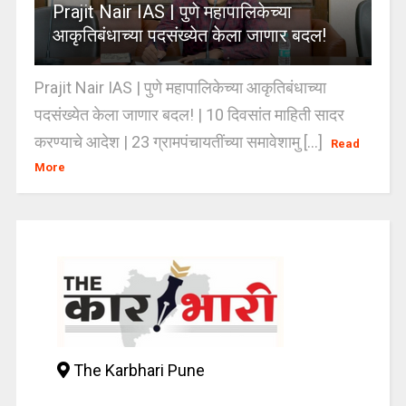
Prajit Nair IAS | पुणे महापालिकेच्या
आकृतिबंधाच्या पदसंख्येत केला जाणार बदल!
Prajit Nair IAS | पुणे महापालिकेच्या आकृतिबंधाच्या
पदसंख्येत केला जाणार बदल! | 10 दिवसांत माहिती सादर
करण्याचे आदेश | 23 ग्रामपंचायतींच्या समावेशामु [...]
Read
More
The Karbhari Pune