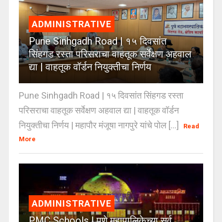
ADMINISTRATIVE
Pune Sinhgadh Road | १५ दिवसांत
सिंहगड रस्ता परिसराचा वाहतूक सर्वेक्षण अहवाल
द्या | वाहतूक वॉर्डन नियुक्तीचा निर्णय
Pune Sinhgadh Road | १५ दिवसांत सिंहगड रस्ता
परिसराचा वाहतूक सर्वेक्षण अहवाल द्या | वाहतूक वॉर्डन
नियुक्तीचा निर्णय | महापौर मंजूषा नागपुरे यांचे पोल [...]
Read
More
ADMINISTRATIVE
PMC Schools | पुणे महापालिकेच्या सर्व