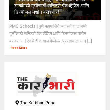
शाळांमध्ये मुलींसाठी सॅनिटरी पॅड व्हेंडिंग आणि
डिस्पोजल मशीन बसवणार!
PMC Schools | पुणे महापालिकेच्या सर्व शाळांमध्ये
मुलींसाठी सॅनिटरी पॅड व्हेंडिंग आणि डिस्पोजल मशीन
बसवणार! | ऐन वेळी दाखल केलेल्या प्रस्तावाला मान् [...]
Read More
The Karbhari Pune