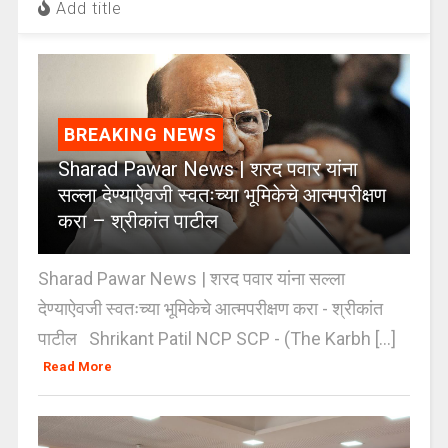
Add title
BREAKING NEWS
Sharad Pawar News | शरद पवार यांना
सल्ला देण्याऐवजी स्वतःच्या भूमिकेचे आत्मपरीक्षण
करा – श्रीकांत पाटील
Sharad Pawar News | शरद पवार यांना सल्ला
देण्याऐवजी स्वतःच्या भूमिकेचे आत्मपरीक्षण करा - श्रीकांत
पाटील Shrikant Patil NCP SCP - (The Karbh [...]
Read More