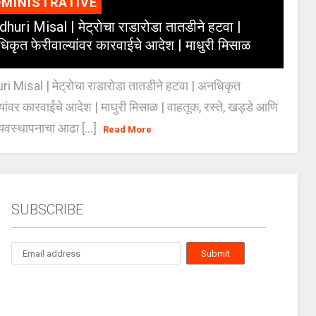
MINISTRATIVE
huri Misal | मेट्रोचा राडारोडा तातडीने हटवा |
िकृत फेरीवाल्यांवर कारवाईचे आदेश | माधुरी मिसाळ
 Misal | मेट्रोचा राडारोडा तातडीने हटवा | अनधिकृत
्यांवर कारवाईचे आदेश | माधुरी मिसाळ | वाहतूक, रस्ते, खड्डे आणि
यवस्थापनाचा आढा [...]
Read More
SUBSCRIBE