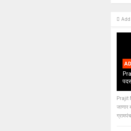
Add 
AD
Pra
पदस
Prajit 
जाणार ब
ग्रामपंच