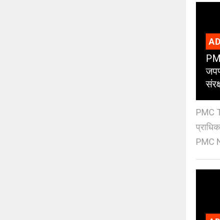
AD
PMC
जपण
संर
PMC Tre
प्राधि
PMC Ne