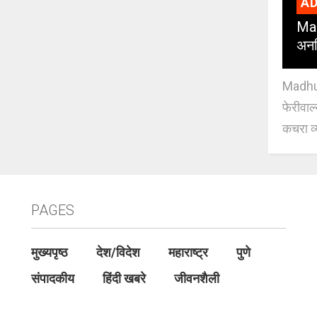
AD
Mad
अनध
Madhuri
फेरीवाल
कचरा व्
PAGES
मुख्यपृष्ठ
देश/विदेश
महाराष्ट्र
पुणे
संपादकीय
हिंदी खबरे
जीवनशैली