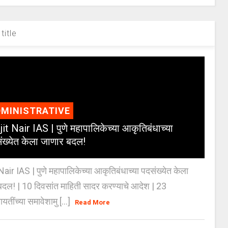
title
MINISTRATIVE
jit Nair IAS | पुणे महापालिकेच्या आकृतिबंधाच्या
ंख्येत केला जाणार बदल!
Nair IAS | पुणे महापालिकेच्या आकृतिबंधाच्या पदसंख्येत केला
दल! | 10 दिवसांत माहिती सादर करण्याचे आदेश | 23
ायतींच्या समावेशामु [...]
Read More