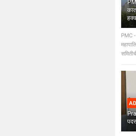
PMC
कात
हक्
PMC - 
महापालि
समितीची
AD
Pra
पदस