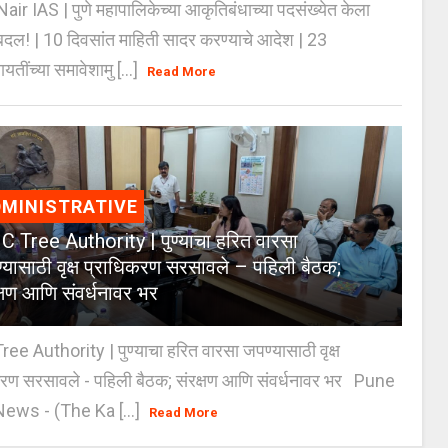
Nair IAS | पुणे महापालिकेच्या आकृतिबंधाच्या पदसंख्येत केला
दल! | 10 दिवसांत माहिती सादर करण्याचे आदेश | 23
ायतींच्या समावेशामु [...]
Read More
MINISTRATIVE
 Tree Authority | पुण्याचा हरित वारसा
्यासाठी वृक्ष प्राधिकरण सरसावले – पहिली बैठक;
क्षण आणि संवर्धनावर भर
e Authority | पुण्याचा हरित वारसा जपण्यासाठी वृक्ष
करण सरसावले - पहिली बैठक; संरक्षण आणि संवर्धनावर भर Pune
ws - (The Ka [...]
Read More