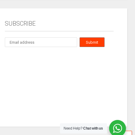
SUBSCRIBE
Need Help?
Chat with us