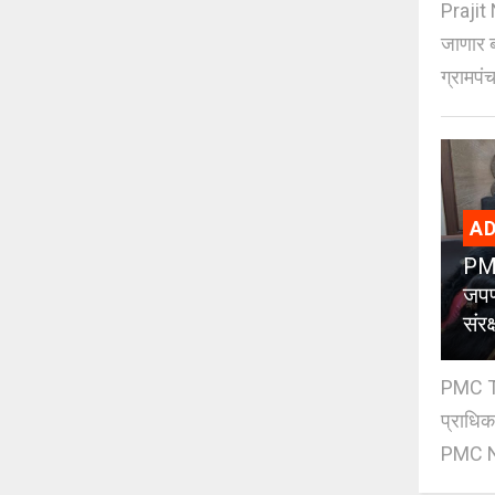
Prajit 
जाणार ब
ग्रामपंच
AD
PMC
जपण
संर
PMC Tre
प्राधि
PMC Ne