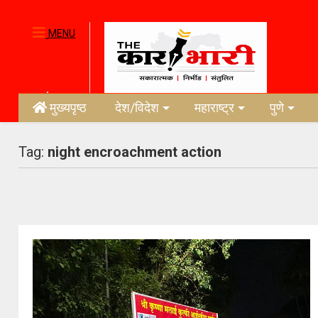
MENU
मुख्यपृष्ठ
देश/विदेश
महाराष्ट्र
पुणे
Tag:
night encroachment action