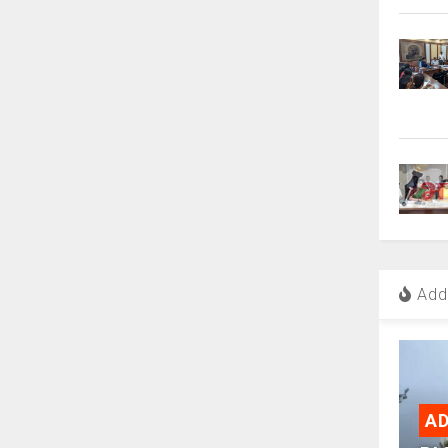
Add 
AD