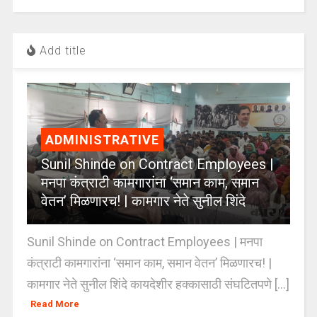
Add title
ADMINISTRATIVE
Sunil Shinde on Contract Employees |
मनपा कंत्राटी कामगारांना ‘समान काम, समान
वेतन’ मिळणारच! | कामगार नेते सुनील शिंदे
Sunil Shinde on Contract Employees | मनपा
कंत्राटी कामगारांना ‘समान काम, समान वेतन’ मिळणारच! |
कामगार नेते सुनील शिंदे कायदेशीर हक्कासाठी संघटितपणे [...]
Read More