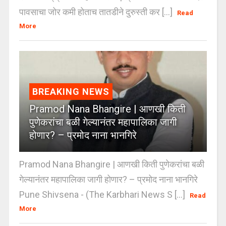
पावसाचा जोर कमी होताच तातडीने दुरुस्ती कर [...]
Read
More
BREAKING NEWS
Pramod Nana Bhangire | आणखी किती
पुणेकरांचा बळी गेल्यानंतर महापालिका जागी
होणार? – प्रमोद नाना भानगिरे
Pramod Nana Bhangire | आणखी किती पुणेकरांचा बळी
गेल्यानंतर महापालिका जागी होणार? – प्रमोद नाना भानगिरे
Pune Shivsena - (The Karbhari News S [...]
Read
More