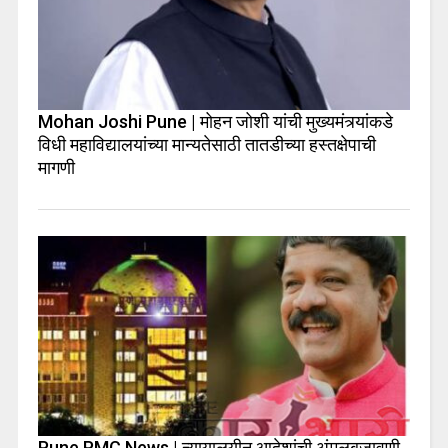
Mohan Joshi Pune | मोहन जोशी यांची मुख्यमंत्र्यांकडे
विधी महाविद्यालयांच्या मान्यतेसाठी तातडीच्या हस्तक्षेपाची
मागणी
Pune PMC News | न्यायालयीन आदेशांची अंमलबजावणी