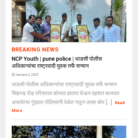
BREAKING NEWS
NCP Youth | pune police | धाडसी पोलीस
अधिकाऱ्यांचा राष्ट्रवादी युवक तर्फे सन्मान
January 2, 2023
धाडसी पोलीस अधिकाऱ्यांचा राष्ट्रवादी युवक तर्फे सन्मान
सिंहगड रोड परिसरात कोयता हातात घेऊन दहशत माजवत
असलेल्या गुंडाला पोलिसांनी वेळेत गाठून उत्तम चोप [...]
Read
More