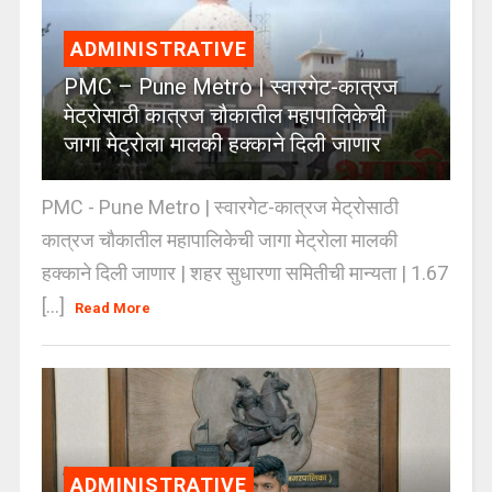
ADMINISTRATIVE
PMC – Pune Metro | स्वारगेट-कात्रज
मेट्रोसाठी कात्रज चौकातील महापालिकेची
जागा मेट्रोला मालकी हक्काने दिली जाणार
PMC - Pune Metro | स्वारगेट-कात्रज मेट्रोसाठी
कात्रज चौकातील महापालिकेची जागा मेट्रोला मालकी
हक्काने दिली जाणार | शहर सुधारणा समितीची मान्यता | 1.67
[...]
Read More
ADMINISTRATIVE