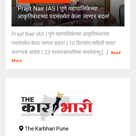
Prajit Nair IAS | पुणे महापालिकेच्या
आकृतिबंधाच्या पदसंख्येत केला जाणार बदल!
Prajit Nair IAS | पुणे महापालिकेच्या आकृतिबंधाच्या
पदसंख्येत केला जाणार बदल! | 10 दिवसांत माहिती सादर
करण्याचे आदेश | 23 ग्रामपंचायतींच्या समावेशामु [...]
Read
More
The Karbhari Pune