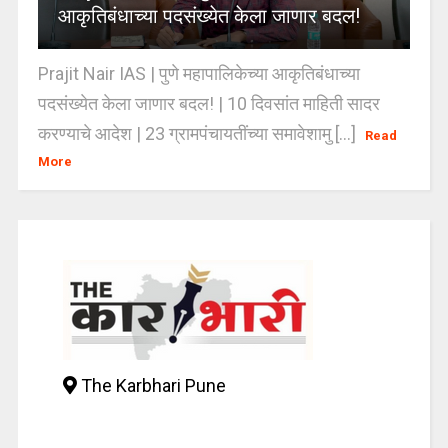
आकृतिबंधाच्या पदसंख्येत केला जाणार बदल!
Prajit Nair IAS | पुणे महापालिकेच्या आकृतिबंधाच्या
पदसंख्येत केला जाणार बदल! | 10 दिवसांत माहिती सादर
करण्याचे आदेश | 23 ग्रामपंचायतींच्या समावेशामु [...]
Read
More
The Karbhari Pune