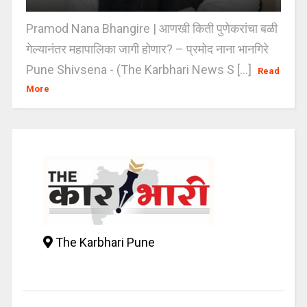
Pramod Nana Bhangire | आणखी किती पुणेकरांचा बळी
गेल्यानंतर महापालिका जागी होणार? – प्रमोद नाना भानगिरे
Pune Shivsena - (The Karbhari News S [...]
Read
More
The Karbhari Pune