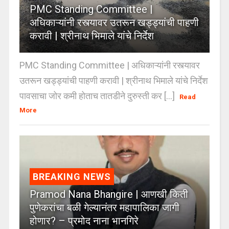
PMC Standing Committee |
अधिकाऱ्यांनी रस्त्यावर उतरून खड्ड्यांची पाहणी
करावी | श्रीनाथ भिमाले यांचे निर्देश
PMC Standing Committee | अधिकाऱ्यांनी रस्त्यावर
उतरून खड्ड्यांची पाहणी करावी | श्रीनाथ भिमाले यांचे निर्देश
पावसाचा जोर कमी होताच तातडीने दुरुस्ती कर [...]
Read
More
BREAKING NEWS
Pramod Nana Bhangire | आणखी किती
पुणेकरांचा बळी गेल्यानंतर महापालिका जागी
होणार? – प्रमोद नाना भानगिरे