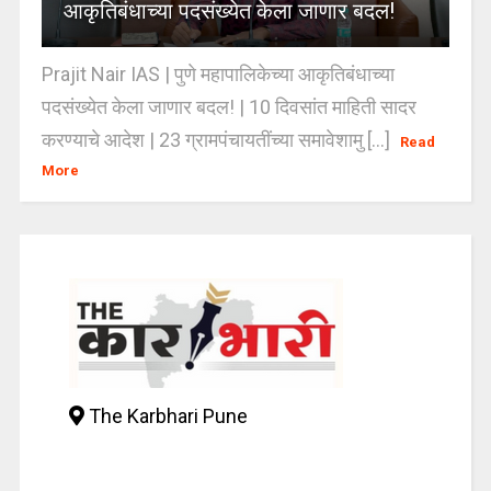
आकृतिबंधाच्या पदसंख्येत केला जाणार बदल!
Prajit Nair IAS | पुणे महापालिकेच्या आकृतिबंधाच्या
पदसंख्येत केला जाणार बदल! | 10 दिवसांत माहिती सादर
करण्याचे आदेश | 23 ग्रामपंचायतींच्या समावेशामु [...]
Read
More
The Karbhari Pune