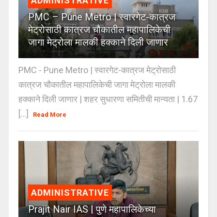
ADMINISTRATIVE
PMC – Pune Metro | स्वारगेट-कात्रज
मेट्रोसाठी कात्रज चौकातील महापालिकेची
जागा मेट्रोला मालकी हक्काने दिली जाणार
PMC - Pune Metro | स्वारगेट-कात्रज मेट्रोसाठी
कात्रज चौकातील महापालिकेची जागा मेट्रोला मालकी
हक्काने दिली जाणार | शहर सुधारणा समितीची मान्यता | 1.67
[...]
Read More
ADMINISTRATIVE
Prajit Nair IAS | पुणे महापालिकेच्या