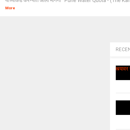
यांच्याकडे करण्यात आली मागणी Pune Water Quota - (The Karb
More
RECE