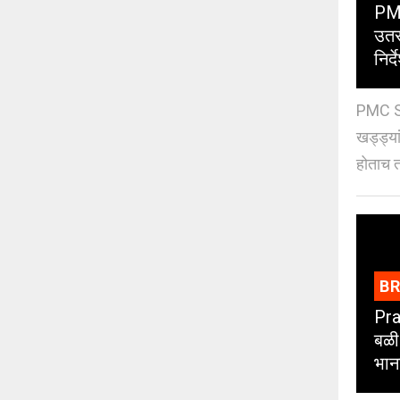
PMC
उतर
निर्द
PMC St
खड्ड्या
होताच त
B
Pra
बळी
भान