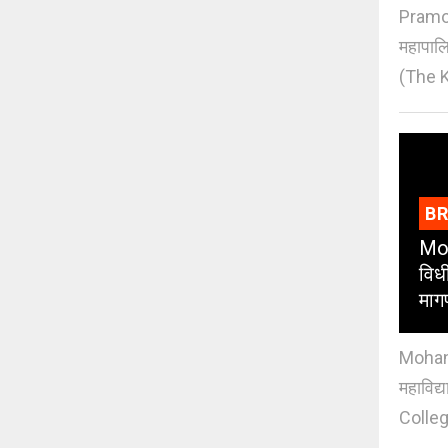
Pramod
महापाल
(The K
B
Moh
विधी
माग
Mohan J
महाविद्
Colleg