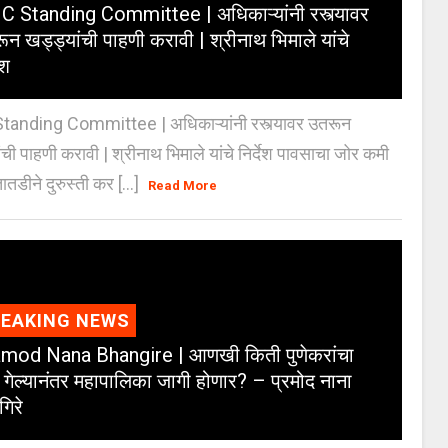
 Standing Committee | अधिकाऱ्यांनी रस्त्यावर
ून खड्ड्यांची पाहणी करावी | श्रीनाथ भिमाले यांचे
ेश
anding Committee | अधिकाऱ्यांनी रस्त्यावर उतरून
ंची पाहणी करावी | श्रीनाथ भिमाले यांचे निर्देश पावसाचा जोर कमी
ातडीने दुरुस्ती कर [...]
Read More
REAKING NEWS
mod Nana Bhangire | आणखी किती पुणेकरांचा
 गेल्यानंतर महापालिका जागी होणार? – प्रमोद नाना
गिरे