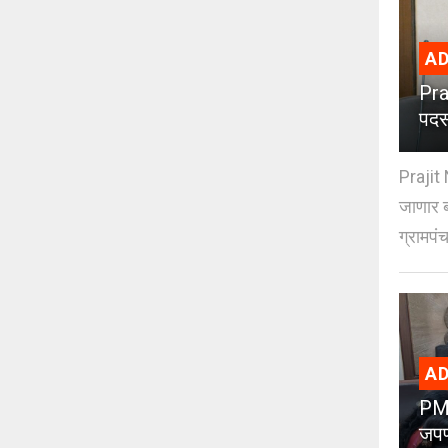
AD
Pra
पदस
Prajit 
जाणार ब
ग्रामपंच
AD
PMC
जपण