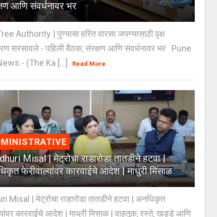
क्षण आणि संवर्धनावर भर
e Authority | पुण्याचा हरित वारसा जपण्यासाठी वृक्ष
करण सरसावले - पहिली बैठक; संरक्षण आणि संवर्धनावर भर Pune
ws - (The Ka [...]
Read More
MINISTRATIVE
huri Misal | मेट्रोचा राडारोडा तातडीने हटवा |
िकृत फेरीवाल्यांवर कारवाईचे आदेश | माधुरी मिसाळ
 Misal | मेट्रोचा राडारोडा तातडीने हटवा | अनधिकृत
्यांवर कारवाईचे आदेश | माधुरी मिसाळ | वाहतूक, रस्ते, खड्डे आणि