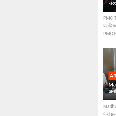
संर
PMC Tre
प्राधि
PMC Ne
AD
Mad
अनध
Madhuri
फेरीवाल