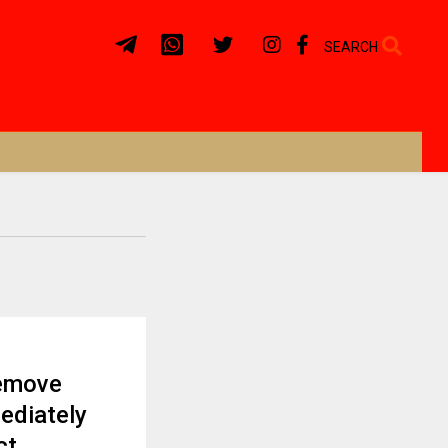
SEARCH
remove
ediately
ct