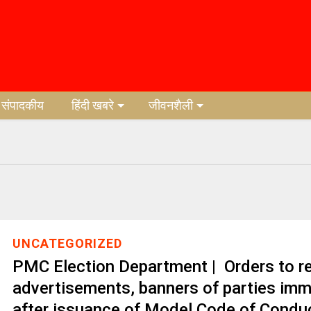
संपादकीय
हिंदी खबरे
जीवनशैली
UNCATEGORIZED
PMC Election Department | Orders to 
advertisements, banners of parties imm
after issuance of Model Code of Condu