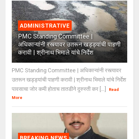
ADMINISTRATIVE
PMC Standing Committee |
अधिकाऱ्यांनी रस्त्यावर उतरून खड्ड्यांची पाहणी
करावी | श्रीनाथ भिमाले यांचे निर्देश
PMC Standing Committee | अधिकाऱ्यांनी रस्त्यावर
उतरून खड्ड्यांची पाहणी करावी | श्रीनाथ भिमाले यांचे निर्देश
पावसाचा जोर कमी होताच तातडीने दुरुस्ती कर [...]
Read
More
BREAKING NEWS