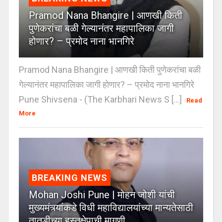
Pramod Nana Bhangire | आणखी किती
पुणेकरांचा बळी गेल्यानंतर महापालिका जागी
होणार? – प्रमोद नाना भानगिरे
Pramod Nana Bhangire | आणखी किती पुणेकरांचा बळी
गेल्यानंतर महापालिका जागी होणार? – प्रमोद नाना भानगिरे
Pune Shivsena - (The Karbhari News S [...]
Read
More
BREAKING NEWS
Mohan Joshi Pune | मोहन जोशी यांची
मुख्यमंत्र्यांकडे विधी महाविद्यालयांच्या मान्यतेसाठी
तातडीच्या हस्तक्षेपाची मागणी