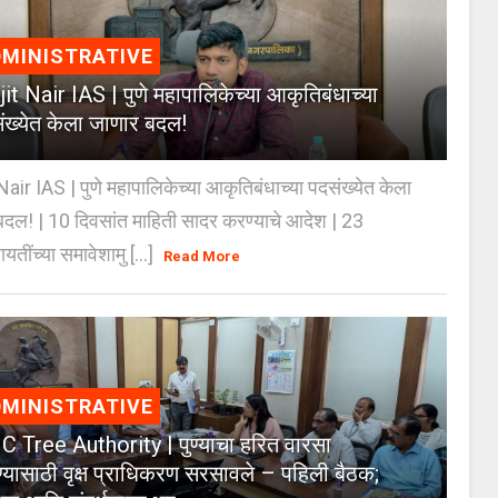
MINISTRATIVE
jit Nair IAS | पुणे महापालिकेच्या आकृतिबंधाच्या
ंख्येत केला जाणार बदल!
Nair IAS | पुणे महापालिकेच्या आकृतिबंधाच्या पदसंख्येत केला
दल! | 10 दिवसांत माहिती सादर करण्याचे आदेश | 23
ायतींच्या समावेशामु [...]
Read More
MINISTRATIVE
 Tree Authority | पुण्याचा हरित वारसा
्यासाठी वृक्ष प्राधिकरण सरसावले – पहिली बैठक;