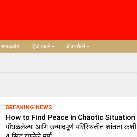
संपादकीय
हिंदी खबरे
जीवनशैली
BREAKING NEWS
How to Find Peace in Chaotic Situation | 
गोंधळलेल्या आणि उन्मादपूर्ण परिस्थितीत शांतता कश
4 सिद्ध झालेले मार्ग…