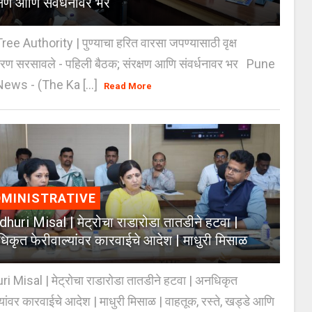
क्षण आणि संवर्धनावर भर
e Authority | पुण्याचा हरित वारसा जपण्यासाठी वृक्ष
करण सरसावले - पहिली बैठक; संरक्षण आणि संवर्धनावर भर Pune
ws - (The Ka [...]
Read More
MINISTRATIVE
huri Misal | मेट्रोचा राडारोडा तातडीने हटवा |
िकृत फेरीवाल्यांवर कारवाईचे आदेश | माधुरी मिसाळ
 Misal | मेट्रोचा राडारोडा तातडीने हटवा | अनधिकृत
्यांवर कारवाईचे आदेश | माधुरी मिसाळ | वाहतूक, रस्ते, खड्डे आणि