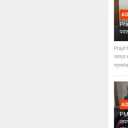
AD
Pra
पदस
Prajit 
जाणार ब
ग्रामपंच
AD
PMC
जपण