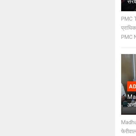
संर
PMC Tre
प्राधि
PMC Ne
AD
Mad
अनध
Madhuri
फेरीवाल