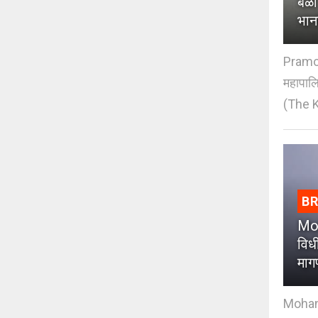
बळी
भान
Pramod
महापाल
(The K
B
Moh
विधी
माग
Mohan J