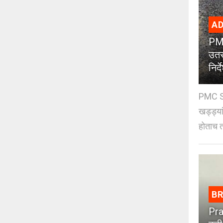
AD
PMC
उतर
निर्द
PMC St
खड्ड्या
होताच त
B
Pra