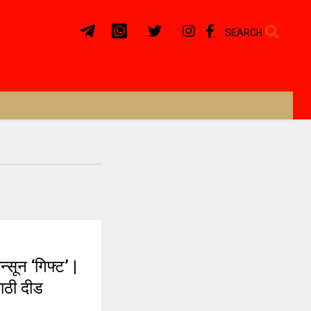
SEARCH
सून ‘गिफ्ट’ |
ाठी दीड