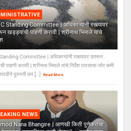
MINISTRATIVE
 Standing Committee | अधिकाऱ्यांनी रस्त्यावर
ून खड्ड्यांची पाहणी करावी | श्रीनाथ भिमाले यांचे
ेश
anding Committee | अधिकाऱ्यांनी रस्त्यावर उतरून
ंची पाहणी करावी | श्रीनाथ भिमाले यांचे निर्देश पावसाचा जोर कमी
ातडीने दुरुस्ती कर [...]
Read More
REAKING NEWS
mod Nana Bhangire | आणखी किती पुणेकरांचा