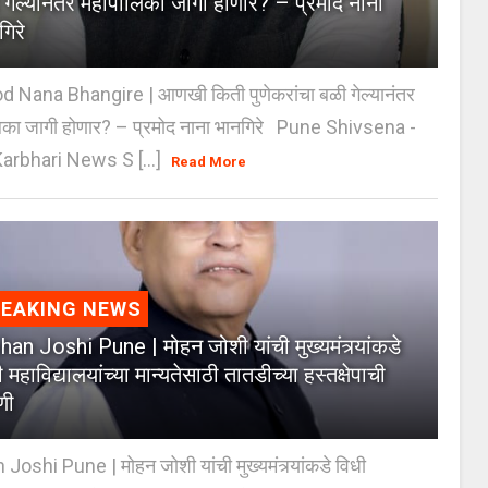
 गेल्यानंतर महापालिका जागी होणार? – प्रमोद नाना
गिरे
 Nana Bhangire | आणखी किती पुणेकरांचा बळी गेल्यानंतर
िका जागी होणार? – प्रमोद नाना भानगिरे Pune Shivsena -
arbhari News S [...]
Read More
REAKING NEWS
an Joshi Pune | मोहन जोशी यांची मुख्यमंत्र्यांकडे
 महाविद्यालयांच्या मान्यतेसाठी तातडीच्या हस्तक्षेपाची
णी
oshi Pune | मोहन जोशी यांची मुख्यमंत्र्यांकडे विधी