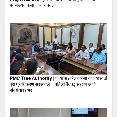
पदसंख्येत केला जाणार बदल!
PMC Tree Authority | पुण्याचा हरित वारसा जपण्यासाठी
वृक्ष प्राधिकरण सरसावले – पहिली बैठक; संरक्षण आणि
संवर्धनावर भर