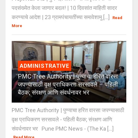
पदसंख्येत केला जाणार बदल! | 10 दिवसांत माहिती सादर
करण्याचे आदेश | 23 ग्रामपंचायतींच्या समावेशामु [...]
Read
More
ADMINISTRATIVE
PMC Tree Authority | पुण्याचा हरित वारसा
जपण्यासाठी वृक्ष प्राधिकरण सरसावले – पहिली
बैठक; संरक्षण आणि संवर्धनावर भर
PMC Tree Authority | पुण्याचा हरित वारसा जपण्यासाठी
वृक्ष प्राधिकरण सरसावले - पहिली बैठक; संरक्षण आणि
संवर्धनावर भर Pune PMC News - (The Ka [...]
Read More