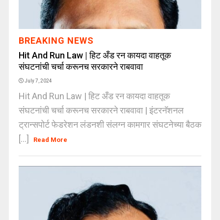
BREAKING NEWS
Hit And Run Law | हिट अँड रन कायदा वाहतूक
संघटनांची चर्चा करूनच सरकारने राबवावा
July 7, 2024
Hit And Run Law | हिट अँड रन कायदा वाहतूक
संघटनांची चर्चा करूनच सरकारने राबवावा | इंटरनॅशनल
ट्रान्सपोर्ट फेडरेशन लंडनशी संलग्न कामगार संघटनेच्या बैठक
[...]
Read More