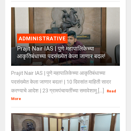
ADMINISTRATIVE
Prajit Nair IAS | पुणे महापालिकेच्या
आकृतिबंधाच्या पदसंख्येत केला जाणार बदल!
Prajit Nair IAS | पुणे महापालिकेच्या आकृतिबंधाच्या
पदसंख्येत केला जाणार बदल! | 10 दिवसांत माहिती सादर
करण्याचे आदेश | 23 ग्रामपंचायतींच्या समावेशामु [...]
Read
More