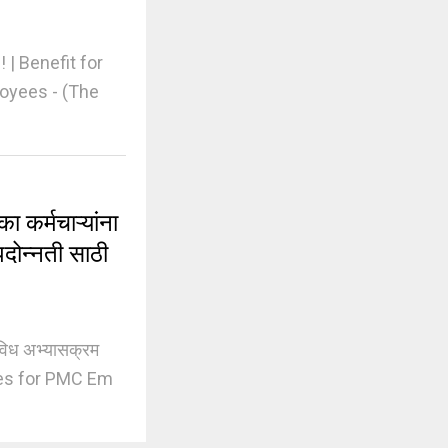
| Benefit for
oyees - (The
कर्मचाऱ्यांना
दोन्नती साठी
विध अभ्यासक्रम
urses for PMC Em