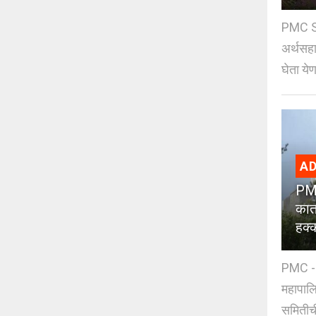
PMC Sc
अर्थसहाय
घेता येण
AD
PMC
कात
हक्
PMC - 
महापालि
समितीची