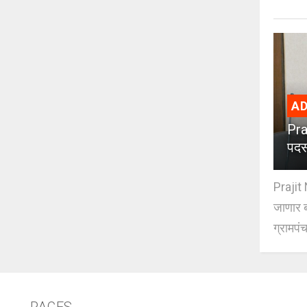
AD
Pra
पदस
Prajit 
जाणार ब
ग्रामपंच