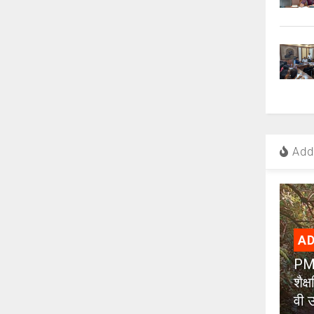
Add 
AD
PMC
शैक
वी उ