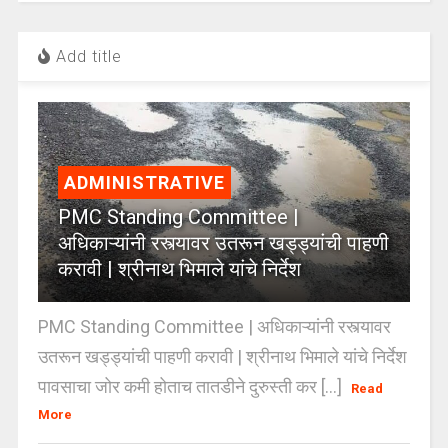
Add title
ADMINISTRATIVE
PMC Standing Committee |
अधिकाऱ्यांनी रस्त्यावर उतरून खड्ड्यांची पाहणी
करावी | श्रीनाथ भिमाले यांचे निर्देश
PMC Standing Committee | अधिकाऱ्यांनी रस्त्यावर
उतरून खड्ड्यांची पाहणी करावी | श्रीनाथ भिमाले यांचे निर्देश
पावसाचा जोर कमी होताच तातडीने दुरुस्ती कर [...]
Read
More