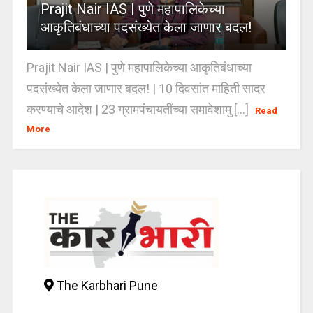
Prajit Nair IAS | पुणे महापालिकेच्या
आकृतिबंधाच्या पदसंख्येत केला जाणार बदल!
Prajit Nair IAS | पुणे महापालिकेच्या आकृतिबंधाच्या
पदसंख्येत केला जाणार बदल! | 10 दिवसांत माहिती सादर
करण्याचे आदेश | 23 ग्रामपंचायतींच्या समावेशामु [...]
Read
More
The Karbhari Pune