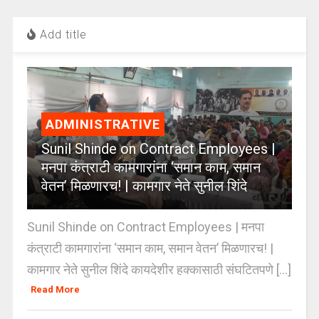
Add title
ADMINISTRATIVE
Sunil Shinde on Contract Employees |
मनपा कंत्राटी कामगारांना ‘समान काम, समान
वेतन’ मिळणारच! | कामगार नेते सुनील शिंदे
Sunil Shinde on Contract Employees | मनपा
कंत्राटी कामगारांना ‘समान काम, समान वेतन’ मिळणारच! |
कामगार नेते सुनील शिंदे कायदेशीर हक्कासाठी संघटितपणे [...]
Read More