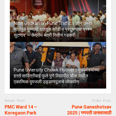
Nitin Gadkari on Pune Traffic | ‘तीन उन्नत
मार्गांमुळे पुण्याची वाहतूक कोंडी व प्रदूषणाचा प्रश्न
सुटणार’ – केंद्रीय मंत्री नितीन गडकरी
Pune Uviersity Chowk Flyover | मुख्यमंत्र्यांच्या
हस्ते सावित्रीबाई फुले पुणे विद्यापीठ चौक येथील
एकात्मिक दुमजली उड्डाणपूलाचे लोकार्पण
Newer Post
Older Post
PMC Ward 14 –
Pune Ganeshotsav
Koregaon Park
2025 | गणपती उत्सवासाठी