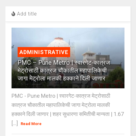
Add title
ADMINISTRATIVE
PMC – Pune Metro | स्वारगेट-कात्रज
मेट्रोसाठी कात्रज चौकातील महापालिकेची
जागा मेट्रोला मालकी हक्काने दिली जाणार
PMC - Pune Metro | स्वारगेट-कात्रज मेट्रोसाठी
कात्रज चौकातील महापालिकेची जागा मेट्रोला मालकी
हक्काने दिली जाणार | शहर सुधारणा समितीची मान्यता | 1.67
[...]
Read More