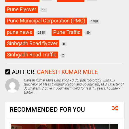
Pune Flyover
11
Pune Municipal Corporation (PMC)
1188
pune news
Pune Traffic
2835
49
Sinhgadh Road flyover
8
Sinhgadh Road Traffic
2
AUTHOR:
GANESH KUMAR MULE
Ganesh Kumar Mule Education - B.Sc. (Microbiology) B.M.C.J
(Bachelor of Mass Communication and Journalism) M.J. (Master of
Journalism) Active in Journalism field for last 15 years. Founder-
Editor...
RECOMMENDED FOR YOU