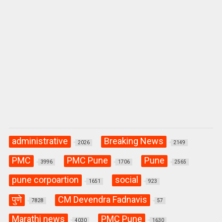
administrative
Breaking News
2026
2149
PMC
PMC Pune
Pune
3996
1706
2565
pune corpoartion
social
1651
923
पुणे
CM Devendra Fadnavis
7828
57
Marathi news
PMC Pune
4030
1630