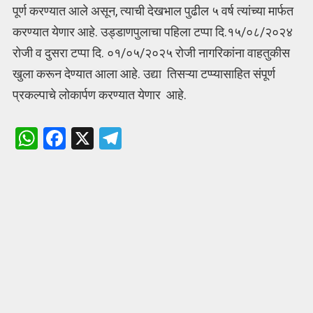
पूर्ण करण्यात आले असून, त्याची देखभाल पुढील ५ वर्ष त्यांच्या मार्फत
करण्यात येणार आहे. उड्डाणपुलाचा पहिला टप्पा दि.१५/०८/२०२४
रोजी व दुसरा टप्पा दि. ०१/०५/२०२५ रोजी नागरिकांना वाहतुकीस
खुला करून देण्यात आला आहे. उद्या तिसऱ्या टप्प्यासाहित संपूर्ण
प्रकल्पाचे लोकार्पण करण्यात येणार आहे.
W
F
X
T
h
a
el
at
ce
e
s
b
gr
A
o
a
p
o
m
p
k