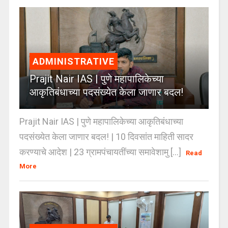
ADMINISTRATIVE
Prajit Nair IAS | पुणे महापालिकेच्या
आकृतिबंधाच्या पदसंख्येत केला जाणार बदल!
Prajit Nair IAS | पुणे महापालिकेच्या आकृतिबंधाच्या
पदसंख्येत केला जाणार बदल! | 10 दिवसांत माहिती सादर
करण्याचे आदेश | 23 ग्रामपंचायतींच्या समावेशामु [...]
Read
More