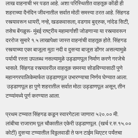
लाख वाहनाची भर पडत आहे. अशा परिस्थितीत वाहतूक कोंडी ही
शहराच्या दैनंदिन जीवनातील सर्वात मोठी समस्या ठरत आहे. सिंहगड
रस्त्यावरून धायरी, नन्हे, खडकवासला, वडगाव बुद्रुक, नांदेड सिटी,
तसेच बेंगळुरू- मुंबई राष्ट्रीय महामार्गाशी जोडणाऱ्या या रस्त्यावरून
दररोज सुमारे १.५ लाखापेक्षा जास्त वाहनांची वाहतूक होते. सिंहगड
रस्त्याच्या एका बाजूला मुठा नदी व दुसऱ्या बाजूस डोंगर असल्यामुळे
पर्यायी रस्ता उपलब्ध नसल्यामुळे उड्डाणपूल निर्माण करणे गरजेचे
भासले. सिंहगड रस्त्यावरील वाहतूक समस्या सोडविण्यासाठी पुणे
महानगरपालिकेमार्फत उड्डाणपूल उभारण्याचा निर्णय घेण्यात आला.
उड्डाणपूल हा पुणे शहरातील सर्वात मोठा उड्डाणपूल असून, तीन
टप्प्यांमध्ये पूर्ण करण्यात आला.
प्रथम टप्प्यात सिंहगड कडून स्वारगेटला जाणारा ५२०.०० मी.
लांबीचा राजाराम पूल चौकातील एकेरी उड्डाणपूल. (खर्च र.रु.१५.००
कोटी) दुसऱ्या टप्प्यातील विठ्ठलवाडी ते फन टाईम थिएटर पर्यंतचा