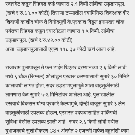
स्वारगेट कडून सिंहगड कडे जाणारा २.१ किमी लांबीचा उड्डाणपूल.
(खर्च र.रु.६१.०० कोटी) तिसऱ्या टप्प्यातील स्वामिनिष्ठ शिवरक्षक वीर
शिवाजी काशीद चौक ते विनोदमुर्ती कै.प्रकाश विठ्ठल इनामदार चौक
पर्यंतचा सिंहगड कडून स्वारगेटला जाणारा १.५ किमी. लांबीचा
उड्डाणपूल. (खर्च र.रु.४२.०० कोटी)
असा उड्डाणपुलासाठी एकूण ११८.३७ कोटी खर्च आला आहे.
राजाराम पुलापासून ते फन टाईम थिएटर दरम्यानच्या २.६ किमी लांबी
मध्ये ६ चौक (सिग्नल) ओलांडून प्रवास करण्यासाठी सुमारे ३० मिनिटे
कालावधी लागत होता, सदर उड्डाणपुलामुळे आता वाहतुकीसाठी
लागणारा वेळ सुमारे ५-६ मिनिटांवर आलेला आहे. पुलाखालील
रस्त्याचे विकसन योग्य प्रकारे केल्यामुळे, दोन्ही बाजूस सुमारे ३ लेन
वाहतुकीसाठी उपलब्ध होऊन, प्रशस्त पदपथासाहित पार्किंगची
सुविधा देखील उपलब्ध झाली आहे. सदर २.६ किमी लांबी मधील
दुभाजकाचे सुशोभीकरण CSR अंतर्गत २ एजन्सी मार्फत बहुतांशी काम