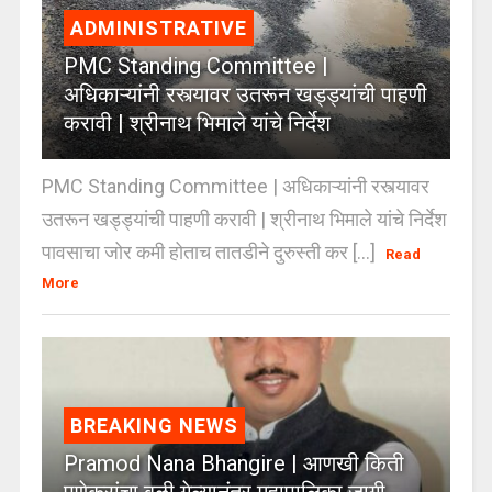
ADMINISTRATIVE
PMC Standing Committee |
अधिकाऱ्यांनी रस्त्यावर उतरून खड्ड्यांची पाहणी
करावी | श्रीनाथ भिमाले यांचे निर्देश
PMC Standing Committee | अधिकाऱ्यांनी रस्त्यावर
उतरून खड्ड्यांची पाहणी करावी | श्रीनाथ भिमाले यांचे निर्देश
पावसाचा जोर कमी होताच तातडीने दुरुस्ती कर [...]
Read
More
BREAKING NEWS
Pramod Nana Bhangire | आणखी किती
पुणेकरांचा बळी गेल्यानंतर महापालिका जागी