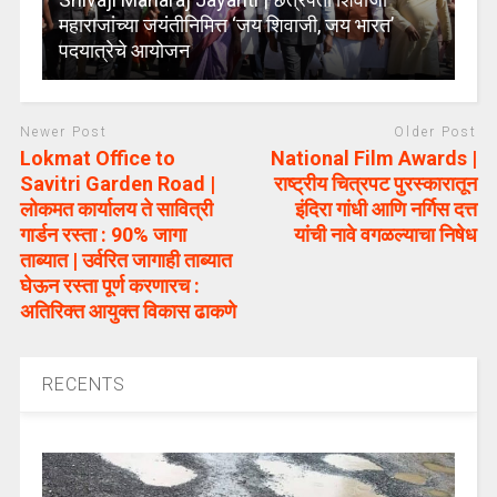
महाराजांच्या जयंतीनिमित्त ‘जय शिवाजी, जय भारत’
पदयात्रेचे आयोजन
Newer Post
Older Post
Lokmat Office to
National Film Awards |
Savitri Garden Road |
राष्ट्रीय चित्रपट पुरस्कारातून
लोकमत कार्यालय ते सावित्री
इंदिरा गांधी आणि नर्गिस दत्त
गार्डन रस्ता : 90% जागा
यांची नावे वगळल्याचा निषेध
ताब्यात | उर्वरित जागाही ताब्यात
घेऊन रस्ता पूर्ण करणारच :
अतिरिक्त आयुक्त विकास ढाकणे
RECENTS