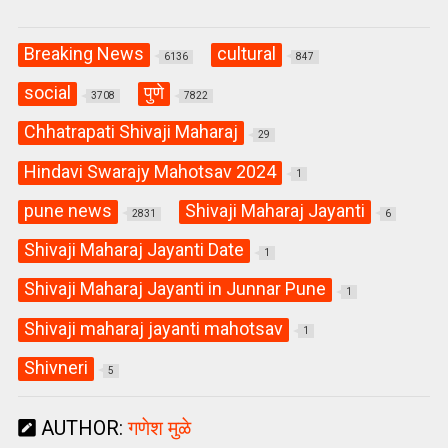
Breaking News
cultural
6136
847
social
पुणे
3708
7822
Chhatrapati Shivaji Maharaj
29
Hindavi Swarajy Mahotsav 2024
1
pune news
Shivaji Maharaj Jayanti
2831
6
Shivaji Maharaj Jayanti Date
1
Shivaji Maharaj Jayanti in Junnar Pune
1
Shivaji maharaj jayanti mahotsav
1
Shivneri
5
AUTHOR:
गणेश मुळे