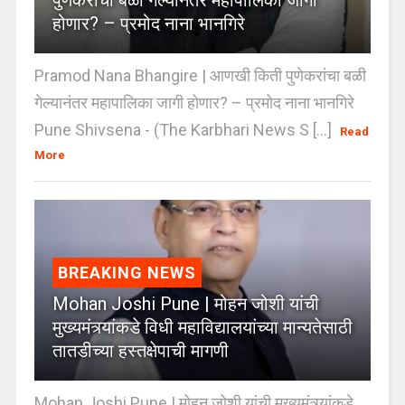
होणार? – प्रमोद नाना भानगिरे
Pramod Nana Bhangire | आणखी किती पुणेकरांचा बळी
गेल्यानंतर महापालिका जागी होणार? – प्रमोद नाना भानगिरे
Pune Shivsena - (The Karbhari News S [...]
Read
More
BREAKING NEWS
Mohan Joshi Pune | मोहन जोशी यांची
मुख्यमंत्र्यांकडे विधी महाविद्यालयांच्या मान्यतेसाठी
तातडीच्या हस्तक्षेपाची मागणी
Mohan Joshi Pune | मोहन जोशी यांची मुख्यमंत्र्यांकडे