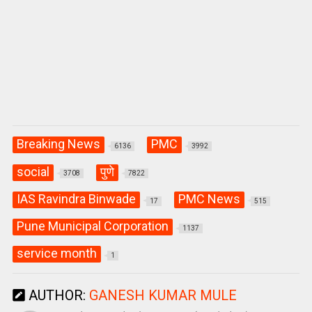
Breaking News
PMC
6136
3992
social
पुणे
3708
7822
IAS Ravindra Binwade
PMC News
17
515
Pune Municipal Corporation
1137
service month
1
AUTHOR:
GANESH KUMAR MULE