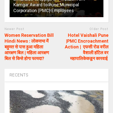
Kamgar Award to Pune Municipal
Corporation (PMC) Employees
Newer Post
Older Post
Women Reservation Bill
Hotel Vaishali Pune
Hindi News : लोकसभा में
|PMC Encroachment
बहुमत से पास हुआ महिला
Action | एफसी रोड वरील
आरक्षण बिल | महिला आरक्षण
वैशाली हॉटेल वर
बिल से किसे होगा फायदा?
महापालिकेकडून कारवाई
RECENTS