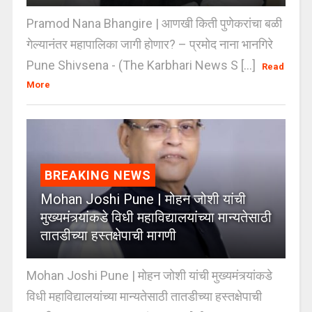
Pramod Nana Bhangire | आणखी किती पुणेकरांचा बळी
गेल्यानंतर महापालिका जागी होणार? – प्रमोद नाना भानगिरे
Pune Shivsena - (The Karbhari News S [...]
Read
More
BREAKING NEWS
Mohan Joshi Pune | मोहन जोशी यांची
मुख्यमंत्र्यांकडे विधी महाविद्यालयांच्या मान्यतेसाठी
तातडीच्या हस्तक्षेपाची मागणी
Mohan Joshi Pune | मोहन जोशी यांची मुख्यमंत्र्यांकडे
विधी महाविद्यालयांच्या मान्यतेसाठी तातडीच्या हस्तक्षेपाची