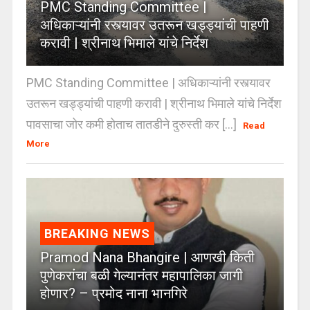
PMC Standing Committee |
अधिकाऱ्यांनी रस्त्यावर उतरून खड्ड्यांची पाहणी
करावी | श्रीनाथ भिमाले यांचे निर्देश
PMC Standing Committee | अधिकाऱ्यांनी रस्त्यावर
उतरून खड्ड्यांची पाहणी करावी | श्रीनाथ भिमाले यांचे निर्देश
पावसाचा जोर कमी होताच तातडीने दुरुस्ती कर [...]
Read
More
BREAKING NEWS
Pramod Nana Bhangire | आणखी किती
पुणेकरांचा बळी गेल्यानंतर महापालिका जागी
होणार? – प्रमोद नाना भानगिरे