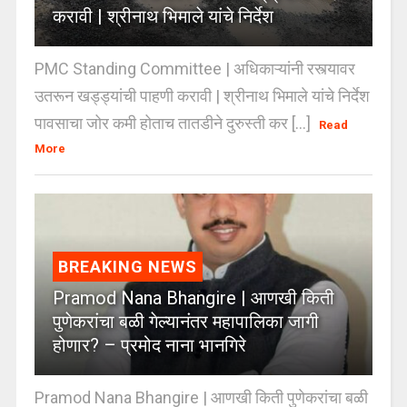
करावी | श्रीनाथ भिमाले यांचे निर्देश
PMC Standing Committee | अधिकाऱ्यांनी रस्त्यावर
उतरून खड्ड्यांची पाहणी करावी | श्रीनाथ भिमाले यांचे निर्देश
पावसाचा जोर कमी होताच तातडीने दुरुस्ती कर [...]
Read
More
BREAKING NEWS
Pramod Nana Bhangire | आणखी किती
पुणेकरांचा बळी गेल्यानंतर महापालिका जागी
होणार? – प्रमोद नाना भानगिरे
Pramod Nana Bhangire | आणखी किती पुणेकरांचा बळी