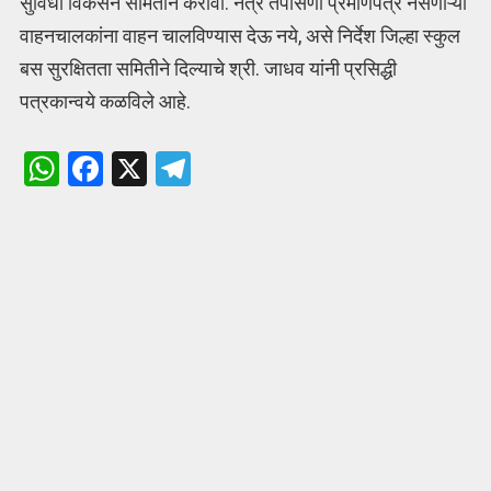
सुविधा विकसन समितीने करावी. नेत्र तपासणी प्रमाणपत्र नसणाऱ्या
वाहनचालकांना वाहन चालविण्यास देऊ नये, असे निर्देश जिल्हा स्कुल
बस सुरक्षितता समितीने दिल्याचे श्री. जाधव यांनी प्रसिद्धी
पत्रकान्वये कळविले आहे.
W
F
X
T
h
a
el
at
ce
e
s
b
gr
A
o
a
p
o
m
p
k