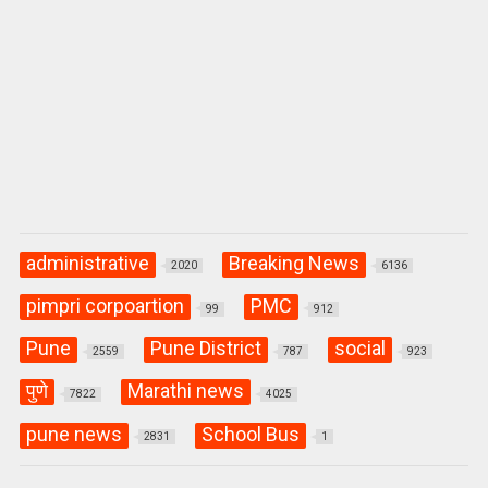
administrative
Breaking News
2020
6136
pimpri corpoartion
PMC
99
912
Pune
Pune District
social
2559
787
923
पुणे
Marathi news
7822
4025
pune news
School Bus
2831
1