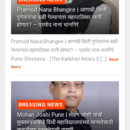
Pramod Nana Bhangire | आणखी किती
पुणेकरांचा बळी गेल्यानंतर महापालिका जागी
होणार? – प्रमोद नाना भानगिरे
Pramod Nana Bhangire | आणखी किती पुणेकरांचा बळी
गेल्यानंतर महापालिका जागी होणार? – प्रमोद नाना भानगिरे
Pune Shivsena - (The Karbhari News S [...]
Read
More
BREAKING NEWS
Mohan Joshi Pune | मोहन जोशी यांची
मुख्यमंत्र्यांकडे विधी महाविद्यालयांच्या मान्यतेसाठी
तातडीच्या हस्तक्षेपाची मागणी