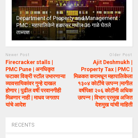
Department of Property and Management :
PMC : महापालिकेने हडपसर मधील 36 गाळे घेतले
ताब्यात
Newer Post
Older Post
Firecracker stalls |
Ajit Deshmukh |
PMC Pune | अनधिकृत
Property Tax | PMC |
फटाका विक्री स्टॉल उभारणाऱ्या
मिळकत करामधून महापालिकेला
व्यावसायिकांवर गुन्हे दाखल
१३०४ कोटींचे उत्पन्न |मागील
होणार | पुढील वर्षी परवानगीही
वर्षीपेक्षा २०६ कोटींनी अधिक
मिळणार नाही | माधव जगताप
उत्पन्न | विभाग प्रमुख अजित
यांचे आदेश
देशमुख यांची माहिती
RECENTS