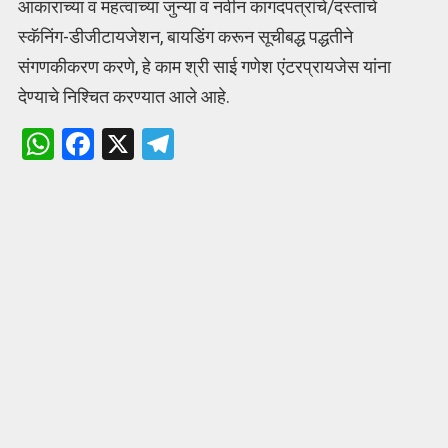
आकाराच्या व महत्वाच्या जुन्या व नवीन कागदपत्रांचे/दस्तांचे
स्कॅनिंग-डीजीटायजेशन, बायडिंग करून सूचीबद्ध पद्धतीने
संगणकीकरण करणे, हे काम श्री साई गणेश एंटरप्रायजेस यांना
देण्याचे निश्चित करण्यात आले आहे.
W
F
X
T
h
a
el
at
ce
e
s
b
gr
A
o
a
p
o
m
p
k