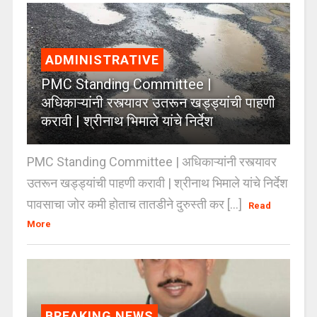
ADMINISTRATIVE
PMC Standing Committee |
अधिकाऱ्यांनी रस्त्यावर उतरून खड्ड्यांची पाहणी
करावी | श्रीनाथ भिमाले यांचे निर्देश
PMC Standing Committee | अधिकाऱ्यांनी रस्त्यावर
उतरून खड्ड्यांची पाहणी करावी | श्रीनाथ भिमाले यांचे निर्देश
पावसाचा जोर कमी होताच तातडीने दुरुस्ती कर [...]
Read
More
BREAKING NEWS