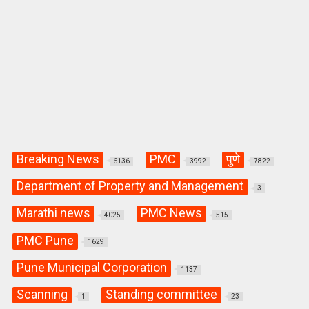
Breaking News
PMC
पुणे
6136
3992
7822
Department of Property and Management
3
Marathi news
PMC News
4025
515
PMC Pune
1629
Pune Municipal Corporation
1137
Scanning
Standing committee
1
23