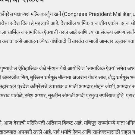
ंनी कॉंग्रेस पक्षाध्यक्ष मल्लिकार्जुन खर्गे (Congress President Mallik
ानतेचा संदेश दिला हे महत्वाचे आहे. देशातील धार्मिक व जातीय एकोपा आज 
ेशाला धार्मिक व सामाजिक ऐक्याची गरज आहे आणि त्याचा संकल्प आपण सर्वां
सानिमित्त करावा असे आवाहन ज्येष्ठ गांधीवादी विचारवंत व माजी आमदार उल्हा
िमित्त पुण्यातील ऐतिहासिक जेधे मॅन्शन येथे आयोजित ‘सामाजिक ऐक्य’ सभेत अध
ग्यानी अमरजीत सिंग, मुस्लिम धर्मगुरू मौलाना अजरान गोवर साब, बौद्ध धर्मगुरू भ
ाराष्ट्र प्रदेश कॉंग्रेसचे उपाध्यक्ष व माजी आमदार मोहन जोशी, आमदार रव
 भिमराव पाटोळे, रमेश अय्यर, नुरुद्दीन सोमजी आदी प्रमुख उपस्थित होते. प्रा
की, आज देशाची परिस्थिती अतिशय बिकट आहे. मणिपूर राज्यांमध्ये माता भगिन
ळण्यात अपयशी ठरले आहे. सर्व धर्माचे ऐक्य आणि सामंजस्यासाठी राहुल गांध