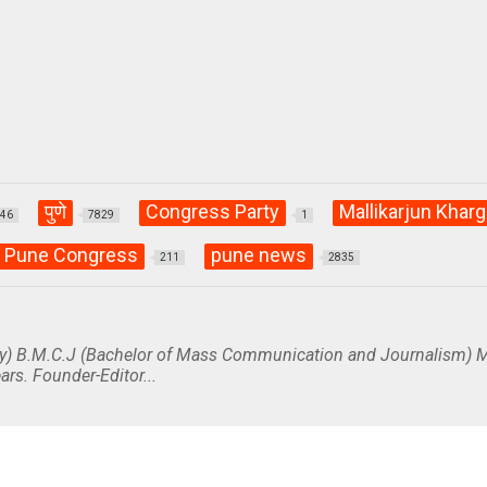
पुणे
Congress Party
Mallikarjun Kharg
846
7829
1
Pune Congress
pune news
211
2835
y) B.M.C.J (Bachelor of Mass Communication and Journalism) M
ars. Founder-Editor...