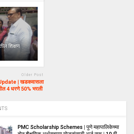
ील शिक्षण
ा
Older Post
Update | खडकवासला
ातील 4 धरणे 50% भरली
NTS
PMC Scholarship Schemes | पुणे महापालिकेच्या
दोन शैक्षणिक अर्थसहाय्य योजनांसाठी अर्ज सुरू | 10 वी