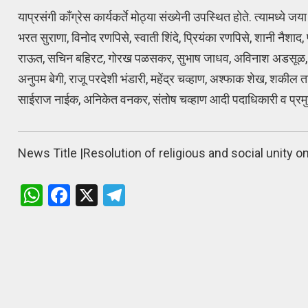
याप्रसंगी कॉंग्रेस कार्यकर्ते मोठ्या संख्येनी उपस्थित होते. त्यामध्य
भरत सुराणा, विनोद रणपिसे, स्वाती शिंदे, प्रियंका रणपिसे, शानी नैशाद, प
राऊत, सचिन बहिरट, गोरख पळसकर, सुभाष जाधव, अविनाश अडसूळ, जयकुम
अनुपम बेगी, राजू परदेशी भंडारी, महेंद्र चव्हाण, अश्फाक शेख, शकी
साईराज नाईक, अनिकेत वनकर, संतोष चव्हाण आदी पदाधिकारी व प्रमुख का
News Title |
Resolution of religious and social unity 
W
F
X
T
h
a
el
at
ce
e
s
b
gr
A
o
a
p
o
m