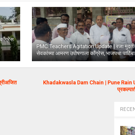
ँग्रेस
PMC Teachers Agitation Update | रजा मुदतीत
सेवकांच्या आमरण उपोषणाला काँग्रेस, भाजपचा पाठिंब
त्रीअजित
Khadakwasla Dam Chain | Pune Rain 
प्रकल्प
RECE