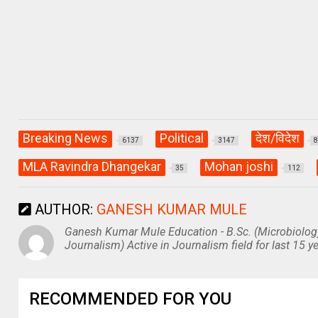
p
k
Breaking News
Political
देश/विदेश
6137
3147
MLA Ravindra Dhangekar
Mohan joshi
35
112
AUTHOR:
GANESH KUMAR MULE
Ganesh Kumar Mule Education - B.Sc. (Microbiolog
Journalism) Active in Journalism field for last 15 ye
RECOMMENDED FOR YOU