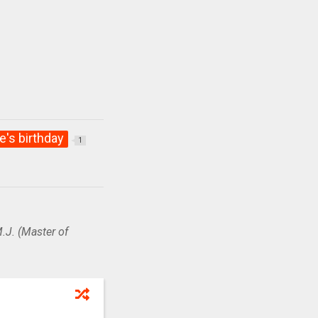
e's birthday
1
.J. (Master of