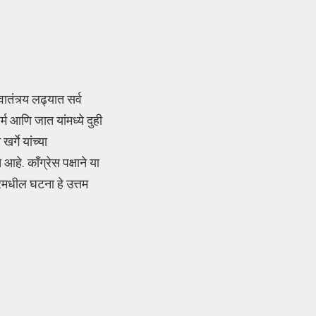
ातंत्र्य लढ्यात सर्व
्म आणि जात यांमध्ये दुही
्गे यांच्या
हे. कॉंग्रेस पक्षाने या
ूरमधील घटना हे उत्तम