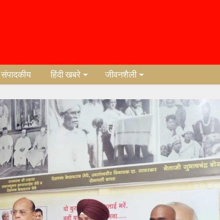
संपादकीय
हिंदी खबरे
जीवनशैली