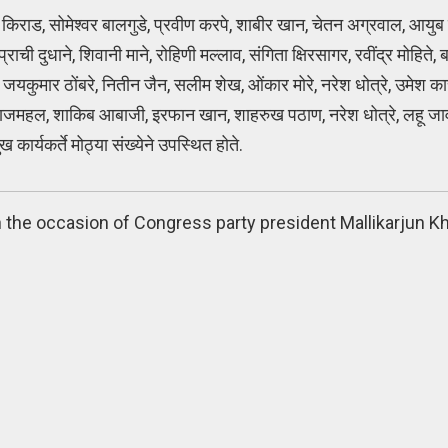
े जया किराड, सोमेश्वर बालगुडे, प्रवीण करपे, शाबीर खान, चेतन अग्रवाल, आयुब
्राची दुधाने, शिवानी माने, रोहिणी मल्लाव, संगिता क्षिरसागर, रवींद्र मोहिते,
ार ठोंबरे, नितीन जैन, सलीम शेख, ओंकार मोरे, नरेश धोत्रे, उमेश काच
ल ताजमहल, शाकिब आबाजी, इरफान खान, शाहरुख पठाण, नरेश धोत्रे, लहू जाव
र्यकर्ते मोठ्या संख्येने उपस्थित होते.
on the occasion of Congress party president Mallikarjun Kh