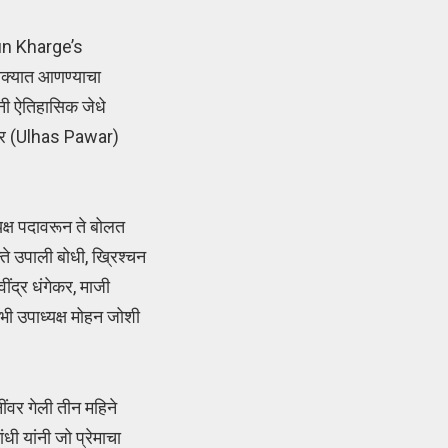
arjun Kharge’s
धोक्यात आणण्याचा
नी ऐतिहासिक जेधे
स पवार (Ulhas Pawar)
्यक्ष पदावरून ते बोलत
न्ते उपाली बोधी, ख्रिश्चन
ींद्र धंगेकर, माजी
रंभी उपाध्यक्ष मोहन जोशी
ींवर गेली तीन महिने
ी यांनी जो प्रेमाचा