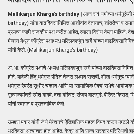
Mallikarjun Kharge’s birthday
| आज सर्व धर्माच्या धर्मगुरू
birthday) यांना वाढदिवसानिमित्त आशीर्वाद देतानाच, शांततेचा व सम
प्रयत्न काही राजकीय पक्ष करीत आहेत, त्याला विरोध केला पाहिजे. द
मॅन्शन येथून कॉंग्रेस पक्षाध्यक्ष मल्लिकार्जुन खर्गे यांच्या वाढदिव
यांनी केले. (Mallikarjun Kharge’s birthday)
अ. भा. कॉंग्रेस पक्षाचे अध्यक्ष मल्लिकार्जुन खर्गे यांच्या वाढदिवसान
होते. यावेळी हिंदू धर्मगुरू पंडित तेजस लक्ष्मण सप्तर्षी, शीख धर्मगुरू 
धर्मगुरू रेवरंड सुधीर चव्हाण आणि या ‘सामाजिक ऐक्य’ सभेचे आयोजक मह
गृहराज्यमंत्री रमेश बागवे, दत्ता बहिरट, संजय बालगुडे, वीरेंद्र किराड,
यांनी स्वागत व प्रास्ताविक केले.
उल्हास पवार यांनी जेधे मॅन्शनचे ऐतिहासिक महत्व विषद करून म्हंटले 
भरदिवसा अत्याचार होत आहेत. केंद्र आणि राज्य सरकार परिस्थिती हाता