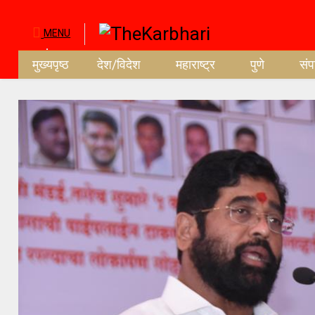
MENU
मुख्यपृष्ठ
देश/विदेश
महाराष्ट्र
पुणे
सं