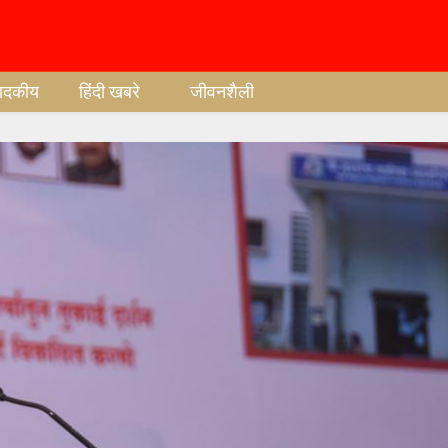
पादकीय
हिंदी खबरे
जीवनशैली