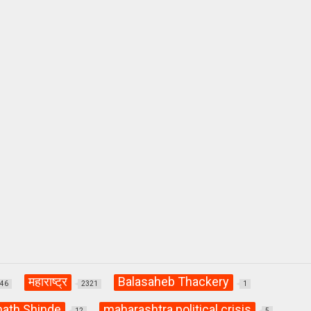
महाराष्ट्र
Balasaheb Thackery
846
2321
1
nath Shinde
maharashtra political crisis
12
5