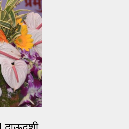
| दाऊदशी