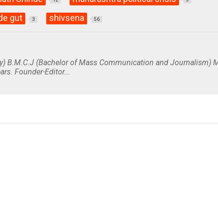
de gut
shivsena
3
56
y) B.M.C.J (Bachelor of Mass Communication and Journalism) M
ars. Founder-Editor...