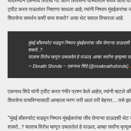
यादरम्यान एकनाथ शिंदेंचा गट आणि शिवसेना यांच्यातील संघर्ष आता व
ट्वीट करत राऊतांवर निशाणा साधला आहे, त्यांनी निष्पाप मुंबईकरांचा ज
शिवसेना समर्थन कशी करू शकते? असा थेट सवाल विचारला आहे.
मुंबई बाँबस्फोट घडवून निष्पाप मुंबईकरांचा जीव घेणाऱ्या दाऊदश
शकते…?
यालाच विरोध म्हणून उचललेलं हे पाऊल; आम्हा सर्वांना मृत्यूच्या दा
— Eknath Shinde – एकनाथ शिंदे (@mieknathshinde)
एकनाथ शिंदे यांनी ट्वीट करत गंभीर प्रश्न केले आहेत, त्यांनी म्हटले की
शिवसेना वाचविण्यासाठी आम्हाला मरण जरी आलं तरी बेहत्तर…. तसे झा
“मुंबई बाँबस्फोट घडवून निष्पाप मुंबईकरांचा जीव घेणाऱ्या दाऊदशी थे
शकते…? यालाच विरोध म्हणून उचललेलं हे पाऊल; आम्हा सर्वांना मृत्यूच्य