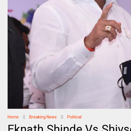
Home
Breaking News
Political
Eknath Shinde Vs Shivsen