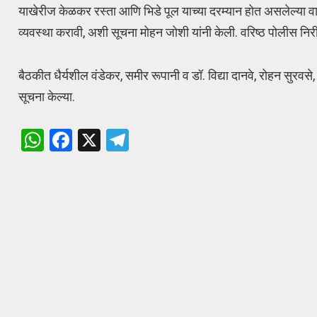
याखेरीज केळकर रस्ता आणि भिडे पूल याच्या दरम्यान होत असलेल्या वाह
व्यवस्था करावी, अशी सूचना मोहन जोशी यांनी केली. वरिष्ठ पोलीस निर
बैठकीत धैर्यशील वंडेकर, समीर रूपानी व डॉ. विद्या दानवे, रोहन सुरवसे,
सूचना केल्या.
W
F
X
T
h
a
el
at
ce
e
s
b
gr
A
o
a
p
o
m
p
k