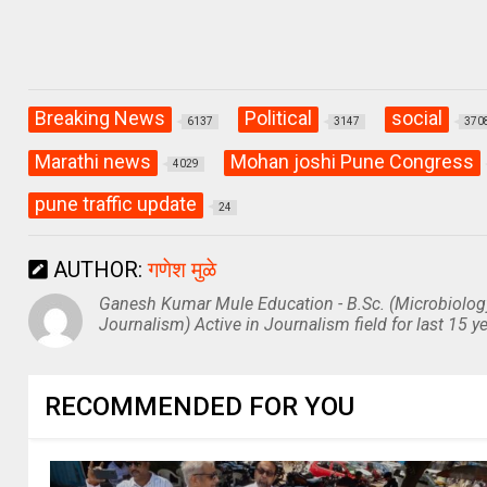
Breaking News
Political
social
6137
3147
370
Marathi news
Mohan joshi Pune Congress
4029
pune traffic update
24
AUTHOR:
गणेश मुळे
Ganesh Kumar Mule Education - B.Sc. (Microbiolog
Journalism) Active in Journalism field for last 15 ye
RECOMMENDED FOR YOU