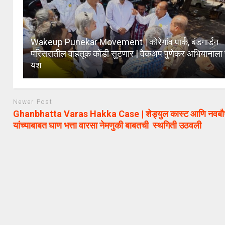
Wakeup Punekar Movement | कोरेगांव पार्क, बंडगार्डन
परिसरातील वाहतूक कोंडी सुटणार | वेकअप पुणेकर अभियानाला 
यश
Newer Post
Ghanbhatta Varas Hakka Case | शेड्युल कास्ट आणि नवबौध
यांच्याबाबत घाण भत्ता वारसा नेमणुकी बाबतची स्थगिती उठवली