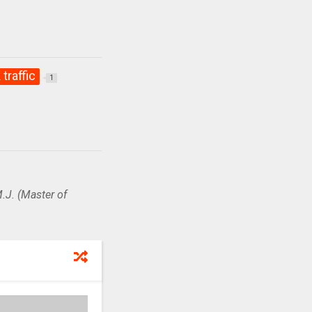
traffic
1
.J. (Master of