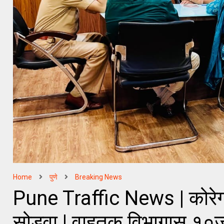
Home
पुणे
Breaking News
Pune Traffic News | कोरेगाव
सोडवा | वाहतूक विभागास १०जुल