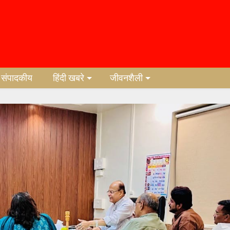
संपादकीय
हिंदी खबरे
जीवनशैली