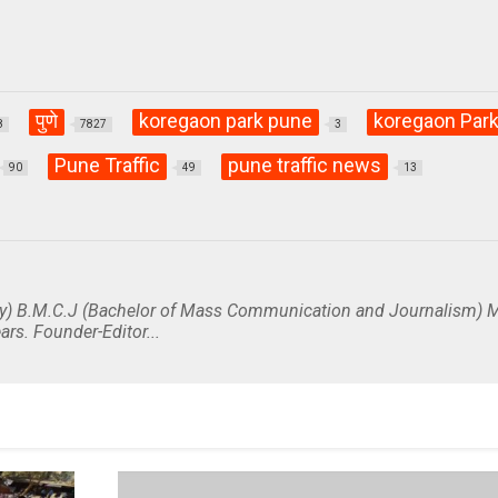
पुणे
koregaon park pune
koregaon Park 
8
7827
3
Pune Traffic
pune traffic news
90
49
13
y) B.M.C.J (Bachelor of Mass Communication and Journalism) M
ars. Founder-Editor...