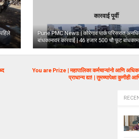
पहिले
Pune PMC News | कोरेगाव पार्क परिसरात अनधिक
बांधकामावर कारवाई | 46 हजार 500 चौ फूट बांधका
्द
You are Prize | महापालिका कर्मचाऱ्यांनो आणि अधिकाऱ्
प्राधान्य द्या! | तुमच्यापेक्षा कुणीही
RECE