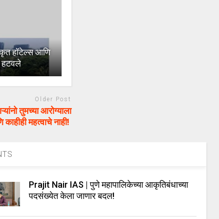
ृत हॉटेल्स आणि
म हटवले
Older Post
यांनो तुमच्या आरोग्याला
 आणि काहीही महत्वाचे नाही!
NTS
Prajit Nair IAS | पुणे महापालिकेच्या आकृतिबंधाच्या
पदसंख्येत केला जाणार बदल!