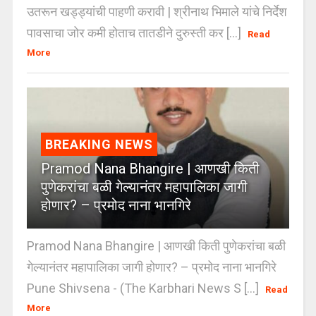
उतरून खड्ड्यांची पाहणी करावी | श्रीनाथ भिमाले यांचे निर्देश
पावसाचा जोर कमी होताच तातडीने दुरुस्ती कर [...]
Read
More
BREAKING NEWS
Pramod Nana Bhangire | आणखी किती
पुणेकरांचा बळी गेल्यानंतर महापालिका जागी
होणार? – प्रमोद नाना भानगिरे
Pramod Nana Bhangire | आणखी किती पुणेकरांचा बळी
गेल्यानंतर महापालिका जागी होणार? – प्रमोद नाना भानगिरे
Pune Shivsena - (The Karbhari News S [...]
Read
More