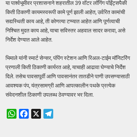
या पार्श्वभूमीवर प्रशासनाने शहरातील 39 वॉटर लॉगिंग पॉईंट्सपैकी
किती ठिकाणी कायमस्वरूपी कामे पूर्ण झाली आहेत, उर्वरित कामांची
सद्यस्थिती काय आहे, ती कोणत्या टप्प्यात आहेत आणि पूर्णत्वाची
निश्चित मुदत काय आहे, याचा सविस्तर अहवाल सादर करावा, असे
निर्देश देण्यात आले आहेत.
भिमाले यांनी स्मार्ट सेन्सर, पंपिंग स्टेशन आणि रिअल-टाईम मॉनिटरिंग
प्रणाली किती ठिकाणी कार्यरत आहे, याचाही आढावा घेण्याचे निर्देश
दिले. तसेच पावसापूर्वी आणि पावसानंतर तातडीने पाणी उपसण्यासाठी
आवश्यक पंप, यंत्रसामग्री आणि आपत्कालीन पथके प्रत्येक
संवेदनशील ठिकाणी उपलब्ध ठेवण्यावर भर दिला.
W
F
X
T
h
a
el
at
ce
e