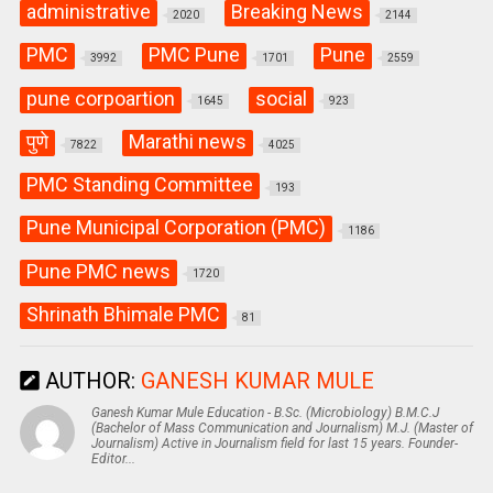
administrative
Breaking News
2020
2144
PMC
PMC Pune
Pune
3992
1701
2559
pune corpoartion
social
1645
923
पुणे
Marathi news
7822
4025
PMC Standing Committee
193
Pune Municipal Corporation (PMC)
1186
Pune PMC news
1720
Shrinath Bhimale PMC
81
AUTHOR:
GANESH KUMAR MULE
Ganesh Kumar Mule Education - B.Sc. (Microbiology) B.M.C.J
(Bachelor of Mass Communication and Journalism) M.J. (Master of
Journalism) Active in Journalism field for last 15 years. Founder-
Editor...