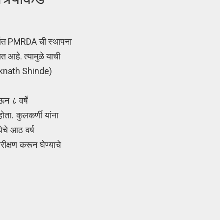
ात PMRDA ची स्थापना
 आहे. त्यामुळे याची
M Eknath Shinde)
न ८ वर्षे
ता. कुलकर्णी यांना
ेचे आठ वर्ष
रीक्षण करून घेण्याचे