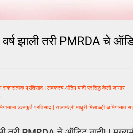
्ष झाली तरी PMRDA चे ऑडिट
सकारात्मक प्रतिसाद | लवकरच अंतिम यादी प्रसिद्ध केली जाणार
द
ा उत्स्फूर्त प्रतिसाद | राज्यमंत्री माधुरी मिसाळही अभियानात स
तरी PMRDA चे ऑडिट नाही! | मुख्यमंत्