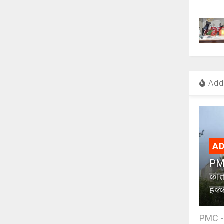
Add 
AD
PMC
कात
हक्
PMC - 