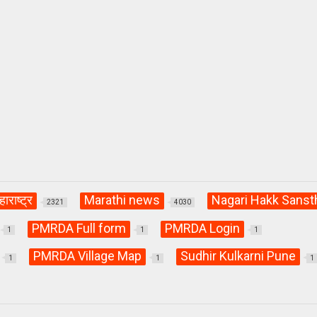
हाराष्ट्र
Marathi news
Nagari Hakk Sanst
2321
4030
PMRDA Full form
PMRDA Login
1
1
1
PMRDA Village Map
Sudhir Kulkarni Pune
1
1
1