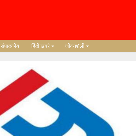
संपादकीय
हिंदी खबरे
जीवनशैली