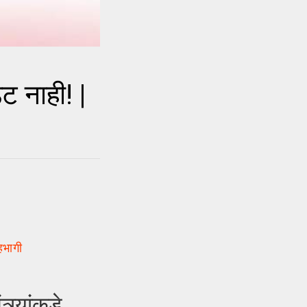
 नाही! |
हभागी
र्यांकडे