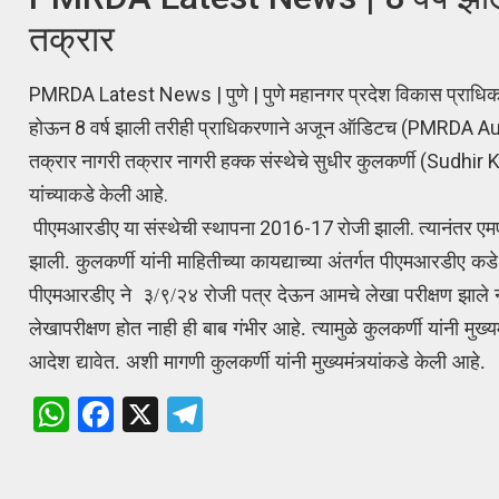
तक्रार
PMRDA Latest News | पुणे | पुणे महानगर प्रदेश विकास प्
होऊन 8 वर्ष झाली तरीही प्राधिकरणाने अजून ऑडिटच (PMRDA Audit) क
तक्रार नागरी तक्रार नागरी हक्क संस्थेचे सुधीर कुलकर्णी (Sudh
यांच्याकडे केली आहे.
पीएमआरडीए या संस्थेची स्थापना 2016-17 रोजी झाली. त्यानंतर एम
कुलकर्णी यांनी
झाली.
माहितीच्या कायद्याच्या अंतर्गत पीएमआरडीए कडे
पीएमआरडीए ने ३/९/२४ रोजी पत्र देऊन आमचे लेखा परीक्षण झाले
लेखापरीक्षण होत नाही ही बाब
गंभीर आहे. त्यामुळे कुलकर्णी यांनी मु
आदेश द्यावेत. अशी मागणी कुलकर्णी यांनी मुख्यमंत्र्यांकडे केली आहे.
W
F
X
T
h
a
el
at
ce
e