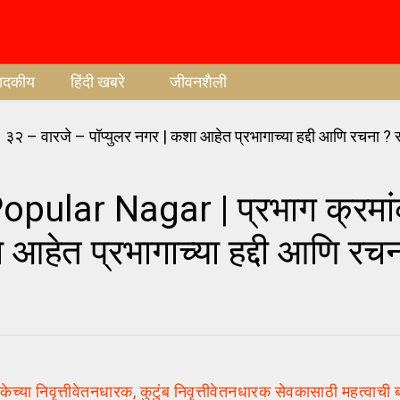
पादकीय
हिंदी खबरे
जीवनशैली
ular Nagar | प्रभाग क्रमा
 आहेत प्रभागाच्या हद्दी आणि रच
निवृत्तीवेतनधारक, कुटुंब निवृत्तीवेतनधारक सेवकासाठी महत्वाची 