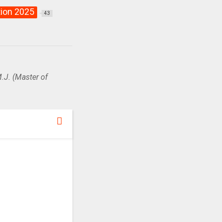
ion 2025
43
.J. (Master of