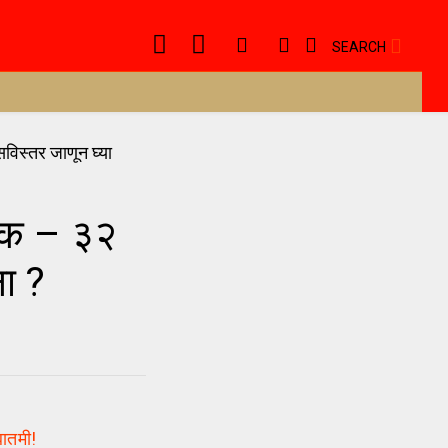
SEARCH
ंक – ३२
ना ?
बातमी!