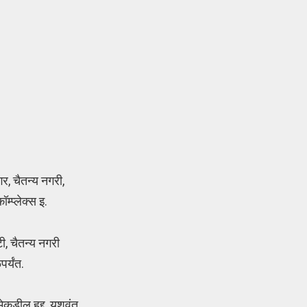
र, चैतन्य नगरी,
्प्लेक्स इ.
ी, चैतन्य नगरी
र्यंत.
िमेकडील हद्द, यशवंत