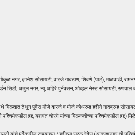
ोकुळ नगर, ज्ञानेश सोसायटी, वारजे गावठाण, शिवणे (पार्ट), माळवाडी, रामनग
न सिटी, अतुल नगर, न्यू अहिरे पुर्नवसन, ओव्हल नेस्ट सोसायटी, रुणवाल कॉम
े मिळतात तेथून पूर्वेस मौजे वारजे व मौजे कोथरुड हद्दीने नादब्रम्ह सोसायट
 पश्चिमेकडील हद्द, यशवंत चोरगे यांच्या मिळकतीच्या पश्चिमेकडील हद्द) मिळेप
टी यांचे पूर्वेकडील रस्त्याच्या / हद्दीच्या सरळ रेषेस (आकाशनगर ची पश्च