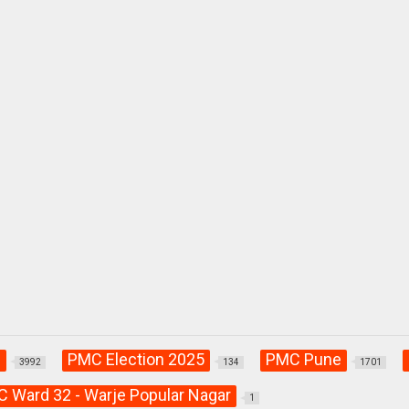
C
PMC Election 2025
PMC Pune
3992
134
1701
 Ward 32 - Warje Popular Nagar
1