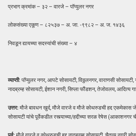
प्रभाग क्रमांक – ३२ – वारजे – पॉप्युलर नगर
लोकसंख्या एकूण – ८२५३७ – अ. जा. -९९८२ – अ. ज. १४३६
निवडून द्यायच्या सदस्यांची संख्या – ४
व्याप्ती
: पॉप्युलर नगर, आपटे सोसायटी, विठ्ठलनगर, वाराणसी सोसायटी, ग
नादब्रम्ह सोसायटी, ईशान नगरी, सिप्ला फौंडशन, तेजोवलय, आदित्य गार्ड
उत्तर:
मौजे बावधन खुर्द, मौजे वारजे व मौजे कोथरुडची हद्द एकमेकास जेथ
सोसायटी यांचे पूर्वेकडील रस्त्याच्या/हद्दीच्या सरळ रेषेस (आकाशनगर ची
पुर्व:
मौजे वारजे व कोथरुडची हद्द नादब्रम्ह सोसायटी, चैतन्य नगरी सोसाय