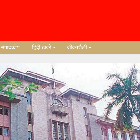
संपादकीय
हिंदी खबरे
जीवनशैली