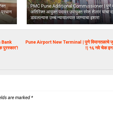
क्त
PMC Pune Additional Commissioner | पुणे 
ा प्रधान
अतिरिक्त आयुक्त पदावर उपायुक्त रमेश शेलार यांचा दा
डावलल्यास उच्च न्यायालयात जाण्याचा इशारा
n Bank
Pune Airport New Terminal | पुणे विमानतळाचे जुन
ँक पुरस्कार’!
!| १६ नवे चेक इन
ields are marked
*