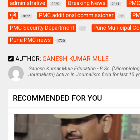
administrative
Breaking News
PM
2020
2144
पुणे
PMC additional commissioner
PM
7822
38
PMC Security Department
Pune Municipal Co
30
Pune PMC news
1720
AUTHOR:
GANESH KUMAR MULE
Ganesh Kumar Mule Education - B.Sc. (Microbiolog
Journalism) Active in Journalism field for last 15 ye
RECOMMENDED FOR YOU