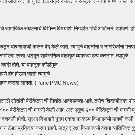
 आता अतिरिक्त आयुक्तांकडे तक्रार करत बॅरिकेट्स देण्याची मागणी केली
ाचे सामाजिक संघटनाचे विभिन्न विषयाशी निगडीत मोर्चे आंदोलने, उपोषणे, 
ांकडून घोषणाबाजी करून बंद केले जाते. त्यामुळे वाहनांना व नागरिकांना मनपा
समोरचा रस्ता अडवून सार्वजनिक वाहतूक व्यवस्था ठप्प करतात. त्यामुळे
कोंडी होते. या वाहतूक कोंडीमुळे
णपणे बंद होऊन जातो त्यामुळे
ताप सहन करावा लागतो. (Pune PMC News)
यासाठी लोखंडी बॅरीकेटस् ची नितांत आवश्यकता आहे. तसेच शिवाजीनगर पो
 १०० बॅरीकेटस् ची मागणी केली आहे. असे एकूण २०० बॅरिकेट्स ची मागणी प
्शवली होती. सुरक्षा विभागाने पुन्हा एकदा प्रकल्प विभागाकडे मागणी केली त
ने टेंडर प्रक्रिया करुन द्यावी. मात्र सुरक्षा विभागाकडे वेतना व्यतिरिक्त