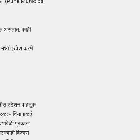
 आहे. (Pune Municipal
होत असतात. काही
 मध्ये प्रवेश करणे
लीस स्टेशन वाहतूक
्रकल्प विभागाकडे
्यावेळी प्रकल्प
 कुठल्याही विकास