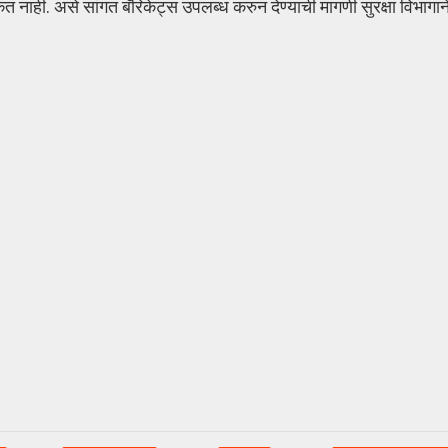
त नाही. असे सांगत बॅरिकेट्स उपलब्ध करुन देण्याची मागणी सुरक्षा विभागा