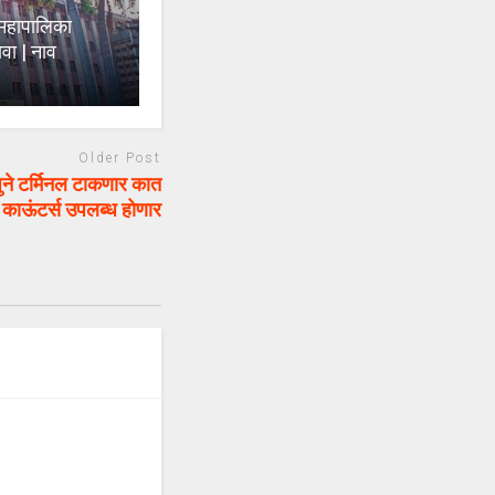
महापालिका
वा | नाव
Older Post
े टर्मिनल टाकणार कात
 काऊंटर्स उपलब्ध होणार