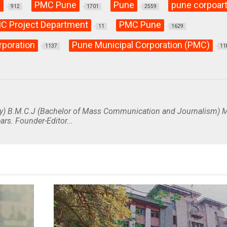
C
PMC Pune
Pune
pune corpoart
912
1701
2559
C Project Department
PMC Pune
11
1629
rporation
Pune Municipal Corporation (PMC)
1137
11
y) B.M.C.J (Bachelor of Mass Communication and Journalism) M
ars. Founder-Editor...