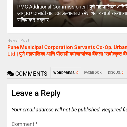
PMC Additional Commissioner | पुणे महापालिका अतिरि
आयुक्त पदासाठी नाव डावलल्याबाबत रमेश शेलार यांची राज्याच्य
सचिवांकडे तक्रार
Newer Post
Pune Municipal Corporation Servants Co-Op. Urba
Ltd | पुणे महापालिका आणि पीएमपी कर्मचाऱ्यांच्या बँकेला ‘सर्वोत्कृष्ट ब
COMMENTS
FACEBOOK:
DISQUS:
0
WORDPRESS:
0
Leave a Reply
Your email address will not be published.
Required f
Comment
*