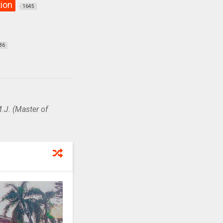
ion
1645
86
.J. (Master of