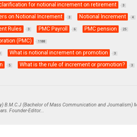
clarification for notional increment on retirement
3
ers on Notional Increment
Notional Increment
3
4
ent Rules
PMC Payroll
PMC pension
3
6
25
oration (PMC)
1188
What is notional increment on promotion
3
3
on
What is the rule of increment or promotion?
5
3
y) B.M.C.J (Bachelor of Mass Communication and Journalism) M
ars. Founder-Editor...