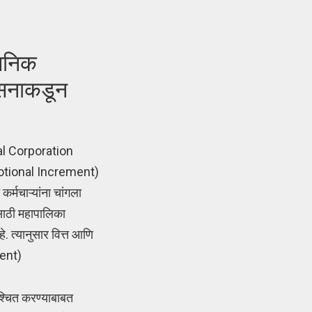
पनिक
ासनाकडून
pal Corporation
 (Notional Increment)
्मचाऱ्यांना चांगला
साठी महापालिका
त्यानुसार वित्त आणि
ment)
िश्चित करण्याबाबत