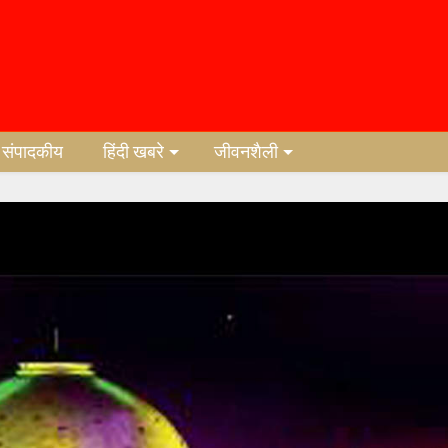
संपादकीय
हिंदी खबरे
जीवनशैली