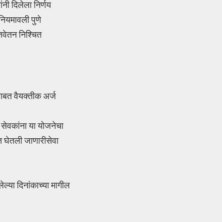
ंनी दिलेला निर्णय
नियमावली पुणे
तिवेतन निश्चित
बाबत वैयक्तीक अर्ज
त सेवकांना या योजनेचा
ात घेतली जाणारीसेवा
ल्या दिनांकाच्या मागील