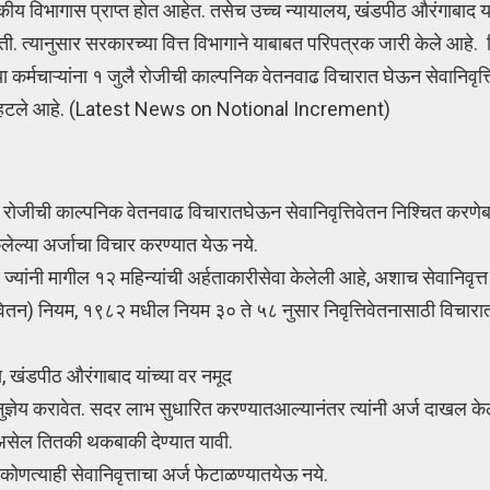
ासकीय विभागास प्राप्त होत आहेत. तसेच उच्च न्यायालय, खंडपीठ औरंगाबाद या
. त्यानुसार सरकारच्या वित्त विभागाने याबाबत परिपत्रक जारी केले आहे. 
या कर्मचाऱ्यांना १ जुलै रोजीची काल्पनिक वेतनवाढ विचारात घेऊन सेवानिवृत्
ात म्हटले आहे. (Latest News on Notional Increment)
 जुलै रोजीची काल्पनिक वेतनवाढ विचारातघेऊन सेवानिवृत्तिवेतन निश्चित करणे
ेल्या अर्जाचा विचार करण्यात येऊ नये.
ज्यांनी मागील १२ महिन्यांची अर्हताकारीसेवा केलेली आहे, अशाच सेवानिवृत्
ृत्तिवेतन) नियम, १९८२ मधील नियम ३० ते ५८ नुसार निवृत्तिवेतनासाठी विचार
य, खंडपीठ औरंगाबाद यांच्या वर नमूद
ज्ञेय करावेत. सदर लाभ सुधारित करण्यातआल्यानंतर त्यांनी अर्ज दाखल केले
मी असेल तितकी थकबाकी देण्यात यावी.
ा कोणत्याही सेवानिवृत्ताचा अर्ज फेटाळण्यातयेऊ नये.