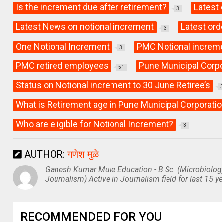
Is the increment due after retirement?
Latest 
3
Latest News on notional increment
Latest ord
3
One Notional Increment
PMC Notional increm
3
PMC retired employees
Pune Municipal Corp
51
Status on Notional increment to 30 June Retiree’s
What is Retirement age in Pune Municipal Corporati
Who are eligible for Notional Increment?
3
AUTHOR:
गणेश मुळे
Ganesh Kumar Mule Education - B.Sc. (Microbiolog
Journalism) Active in Journalism field for last 15 ye
RECOMMENDED FOR YOU