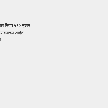
मधील नियम १३२ नुसार
रावयाच्या आहेत.
ी.