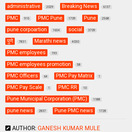
administrative
Breaking News
2029
6137
PMC
PMC Pune
Pune
915
1709
2568
pune corpoartion
social
1654
3709
पुणे
Marathi news
7831
4030
PMC employees
193
PMC employees promotion
58
PMC Officers
PMC Pay Matrix
64
1
PMC Pay Scale
PMC RR
1
10
Pune Municipal Corporation (PMC)
1188
pune news
Pune PMC news
2837
1728
AUTHOR:
GANESH KUMAR MULE