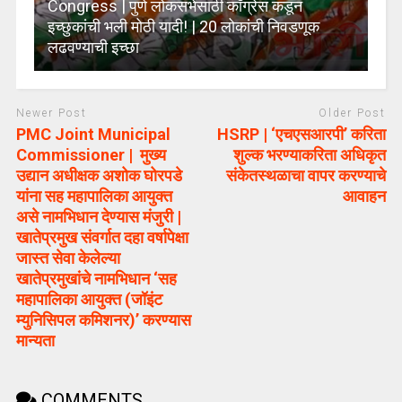
Congress | पुणे लोकसभेसाठी काँग्रेस कडून
इच्छुकांची भली मोठी यादी! | 20 लोकांची निवडणूक
लढवण्याची इच्छा
Newer Post
Older Post
PMC Joint Municipal
HSRP | ‘एचएसआरपी’ करिता
Commissioner | मुख्य
शुल्क भरण्याकरिता अधिकृत
उद्यान अधीक्षक अशोक घोरपडे
संकेतस्थळाचा वापर करण्याचे
यांना सह महापालिका आयुक्त
आवाहन
असे नामभिधान देण्यास मंजुरी |
खातेप्रमुख संवर्गात दहा वर्षापेक्षा
जास्त सेवा केलेल्या
खातेप्रमुखांचे नामभिधान ‘सह
महापालिका आयुक्त (जॉइंट
म्युनिसिपल कमिशनर)’ करण्यास
मान्यता
COMMENTS