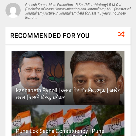
Ganesh Kumar Mule Education - B.Sc. (Microbiology) B.M.C.J
(Bachelor of Mass Communication and Journalism) M.J. (Master of
Journalism) Active in Journalism field for last 15 years. Founder-
Editor...
RECOMMENDED FOR YOU
kasbapeth Bypoll | कसबा पेठ पोटनिवडणूक | अखेर
ठरलं | रासने विरुद्ध धंगेकर
Pune Lok Sabha Constituency | Pune