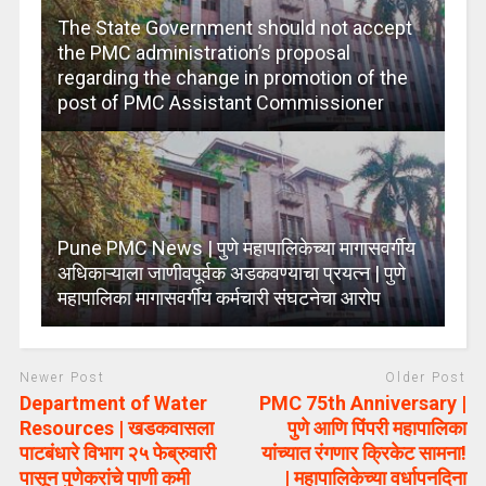
The State Government should not accept
the PMC administration’s proposal
regarding the change in promotion of the
post of PMC Assistant Commissioner
Pune PMC News | पुणे महापालिकेच्या मागासवर्गीय
अधिकाऱ्याला जाणीवपूर्वक अडकवण्याचा प्रयत्न | पुणे
महापालिका मागासवर्गीय कर्मचारी संघटनेचा आरोप
Newer Post
Older Post
Department of Water
PMC 75th Anniversary |
Resources | खडकवासला
पुणे आणि पिंपरी महापालिका
पाटबंधारे विभाग २५ फेब्रुवारी
यांच्यात रंगणार क्रिकेट सामना!
पासून पुणेकरांचे पाणी कमी
| महापालिकेच्या वर्धापनदिना