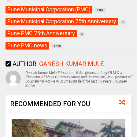
Pune Municipal Corporation (PMC)
1186
Pune Municipal Corporation 75th Anniversary
2
Pune PMC 75th Anniversary
4
Pune PMC news
1720
AUTHOR:
GANESH KUMAR MULE
Ganesh Kumar Mule Education - B.Sc. (Microbiology) B.M.C.J
(Bachelor of Mass Communication and Journalism) M.J. (Master of
Journalism) Active in Journalism field for last 15 years. Founder-
Editor...
RECOMMENDED FOR YOU