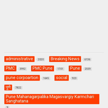
administrative
Breaking News
2020
6136
PMC
PMC Pune
Pune
3992
1701
2559
pune corpoartion
social
1645
923
पुणे
7822
Pune Mahanagarpalika Magasvargiy Karmchari
Sanghatana
9