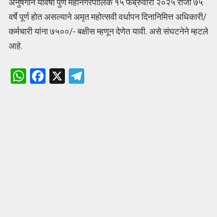
अनुषंगाने यावर्षी पुणे महानगरपालिके १५ फेब्रुवारी २०२५ रोजी ७५
वर्षे पूर्ण होत असल्याने अमृत महोत्सवी वर्धापन दिनानिमित्त अधिकारी/
कर्मचारी यांना ७५००/- बक्षीस म्हणून देणेत यावी. असे संघटनेने म्हटले
आहे.
W
F
X
T
h
a
el
at
ce
e
s
b
gr
A
o
a
p
o
m
p
k