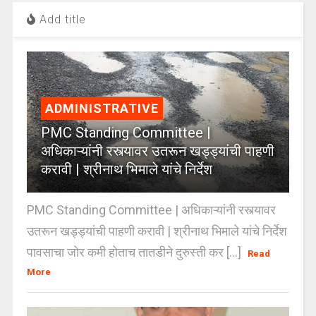
Add title
ADMINISTRATIVE
PMC Standing Committee |
अधिकाऱ्यांनी रस्त्यावर उतरून खड्ड्यांची पाहणी
करावी | श्रीनाथ भिमाले यांचे निर्देश
PMC Standing Committee | अधिकाऱ्यांनी रस्त्यावर
उतरून खड्ड्यांची पाहणी करावी | श्रीनाथ भिमाले यांचे निर्देश
पावसाचा जोर कमी होताच तातडीने दुरुस्ती कर [...]
Read
More