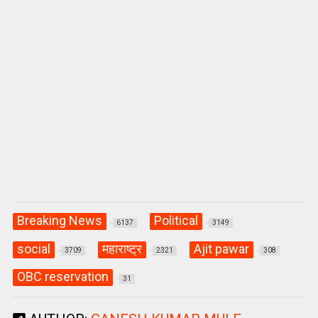
Breaking News
Political
6137
3149
social
महाराष्ट्र
Ajit pawar
3709
2321
308
OBC reservation
31