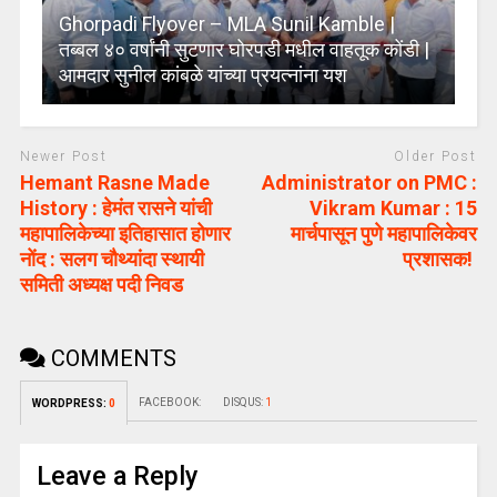
Ghorpadi Flyover – MLA Sunil Kamble |
तब्बल ४० वर्षांनी सुटणार घोरपडी मधील वाहतूक कोंडी |
आमदार सुनील कांबळे यांच्या प्रयत्नांना यश
Newer Post
Older Post
Hemant Rasne Made
Administrator on PMC :
History : हेमंत रासने यांची
Vikram Kumar : 15
महापालिकेच्या इतिहासात होणार
मार्चपासून पुणे महापालिकेवर
नोंद : सलग चौथ्यांदा स्थायी
प्रशासक!
समिती अध्यक्ष पदी निवड
COMMENTS
FACEBOOK:
DISQUS:
1
WORDPRESS:
0
Leave a Reply