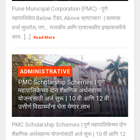
Pune Municipal Corporation (PMC) - पुणे
महापालिकेत Below टेंडर, Above भ्रष्टाचार! | कामाचा
दर्जा सुधारेल, पण… राजकीय आणि प्रशासकीय इच्छाशक्तीचे
काय.. [...]
Read More
ADMINISTRATIVE
PMC Scholarship Schemes | पुणे
महापालिकेच्या दोन शैक्षणिक अर्थसहाय्य
योजनांसाठी अर्ज सुरू | 10 वी आणि 12 वी
उत्तीर्ण विद्यार्थ्यांना घेता येणार लाभ
PMC Scholarship Schemes | पुणे महापालिकेच्या दोन
शैक्षणिक अर्थसहाय्य योजनांसाठी अर्ज सुरू | 10 वी आणि 12