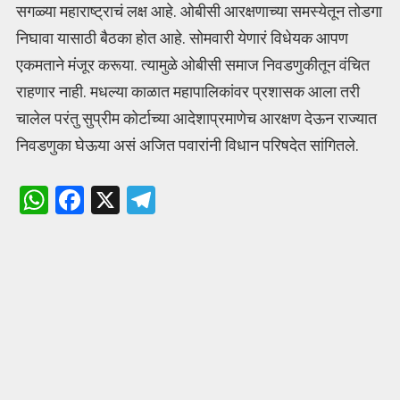
सगळ्या महाराष्ट्राचं लक्ष आहे. ओबीसी आरक्षणाच्या समस्येतून तोडगा
निघावा यासाठी बैठका होत आहे. सोमवारी येणारं विधेयक आपण
एकमताने मंजूर करूया. त्यामुळे ओबीसी समाज निवडणुकीतून वंचित
राहणार नाही. मधल्या काळात महापालिकांवर प्रशासक आला तरी
चालेल परंतु सुप्रीम कोर्टाच्या आदेशाप्रमाणेच आरक्षण देऊन राज्यात
निवडणुका घेऊया असं अजित पवारांनी विधान परिषदेत सांगितले.
W
F
X
T
h
a
el
at
ce
e
s
b
gr
A
o
a
p
o
m
p
k