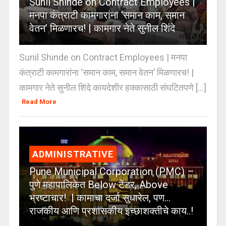
Sunil Shinde on Contract Employees |
मनपा कंत्राटी कामगारांना ‘समान काम, समान
वेतन’ मिळणारच! | कामगार नेते सुनील शिंदे
Sunil Shinde on Contract Employees | मनपा
कंत्राटी कामगारांना ‘समान काम, समान वेतन’ मिळणारच! |
कामगार नेते सुनील शिंदे कायदेशीर हक्कासाठी संघटितपणे [...]
Read More
ADMINISTRATIVE
Pune Municipal Corporation (PMC) –
पुणे महापालिकेत Below टेंडर, Above
भ्रष्टाचार! | कामाचा दर्जा सुधारेल, पण…
राजकीय आणि प्रशासकीय इच्छाशक्तीचे काय..!