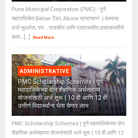
Pune Municipal Corporation (PMC) - पुणे
महापालिकेत Below टेंडर, Above भ्रष्टाचार! | कामाचा
दर्जा सुधारेल, पण… राजकीय आणि प्रशासकीय इच्छाशक्तीचे
काय.. [...]
Read More
ADMINISTRATIVE
PMC Scholarship Schemes | पुणे
महापालिकेच्या दोन शैक्षणिक अर्थसहाय्य
योजनांसाठी अर्ज सुरू | 10 वी आणि 12 वी
उत्तीर्ण विद्यार्थ्यांना घेता येणार लाभ
PMC Scholarship Schemes | पुणे महापालिकेच्या दोन
शैक्षणिक अर्थसहाय्य योजनांसाठी अर्ज सुरू | 10 वी आणि 12