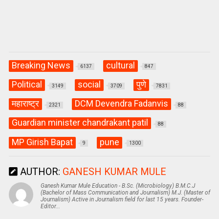
Breaking News
cultural
6137
847
Political
social
पुणे
3149
3709
7831
महाराष्ट्र
DCM Devendra Fadanvis
2321
88
Guardian minister chandrakant patil
88
MP Girish Bapat
pune
9
1300
AUTHOR:
GANESH KUMAR MULE
Ganesh Kumar Mule Education - B.Sc. (Microbiology) B.M.C.J
(Bachelor of Mass Communication and Journalism) M.J. (Master of
Journalism) Active in Journalism field for last 15 years. Founder-
Editor...