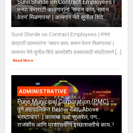
Sunil Shinde on Contract Employees |
मनपा कंत्राटी कामगारांना ‘समान काम, समान
वेतन’ मिळणारच! | कामगार नेते सुनील शिंदे
Sunil Shinde on Contract Employees | मनपा
कंत्राटी कामगारांना ‘समान काम, समान वेतन’ मिळणारच! |
कामगार नेते सुनील शिंदे कायदेशीर हक्कासाठी संघटितपणे [...]
Read More
ADMINISTRATIVE
Pune Municipal Corporation (PMC) –
पुणे महापालिकेत Below टेंडर, Above
भ्रष्टाचार! | कामाचा दर्जा सुधारेल, पण…
राजकीय आणि प्रशासकीय इच्छाशक्तीचे काय..!