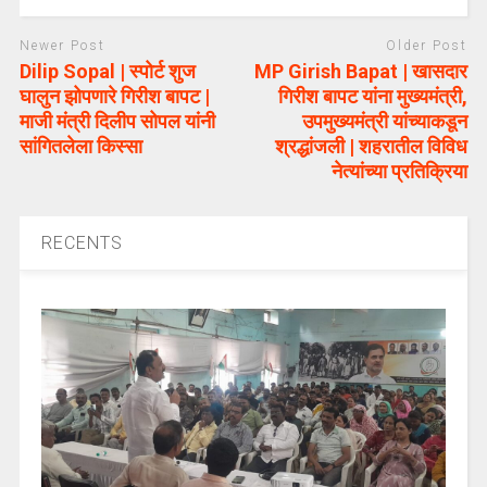
Newer Post
Older Post
Dilip Sopal | स्पोर्ट शुज
MP Girish Bapat | खासदार
घालुन झोपणारे गिरीश बापट |
गिरीश बापट यांना मुख्यमंत्री,
माजी मंत्री दिलीप सोपल यांनी
उपमुख्यमंत्री यांच्याकडून
सांगितलेला किस्सा
श्रद्धांजली | शहरातील विविध
नेत्यांच्या प्रतिक्रिया
RECENTS