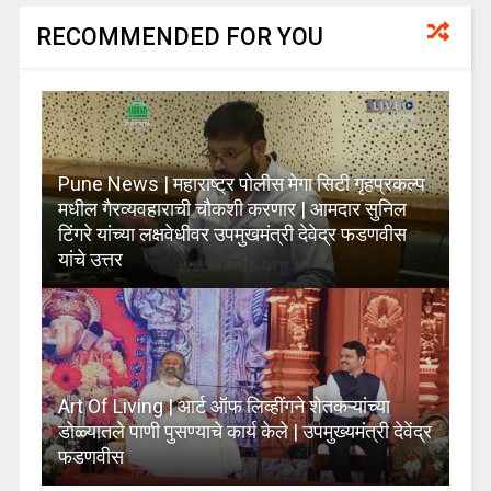
RECOMMENDED FOR YOU
Pune News | महाराष्ट्र पोलीस मेगा सिटी गृहप्रकल्प
मधील गैरव्यवहाराची चौकशी करणार | आमदार सुनिल
टिंगरे यांच्या लक्षवेधीवर उपमुखमंत्री देवेद्र फडणवीस
यांचे उत्तर
Art Of Living | आर्ट ऑफ लिव्हींगने शेतकऱ्यांच्या
डोळ्यातले पाणी पुसण्याचे कार्य केले | उपमुख्यमंत्री देवेंद्र
फडणवीस