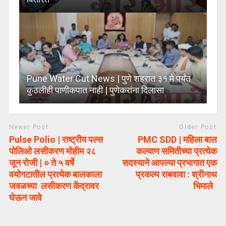
Pune Water Cut News | पुणे शहरात ३१ मे पर्यंत
कुठलीही पाणीकपात नाही | पुणेकरांना दिलासा
Newer Post
Older Post
Pulse Polio | राष्ट्रीय पल्स
PMC SDD | महिला बाल
पोलिओ लसीकरण मोहीम २८
कल्याण समितीच्या प्रत्येक
जून रोजी | ० ते ५ वर्षे
सदस्याने आपल्या प्रभागात एक
वयोगटातील प्रत्येक बालकाला
प्रकल्प राबवावा : श्रीनाथ
जवळच्या लसीकरण केंद्रावर
भिमाले
घेऊन जावे