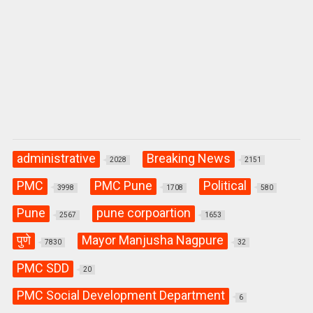
administrative
Breaking News
2028
2151
PMC
PMC Pune
Political
3998
1708
580
Pune
pune corpoartion
2567
1653
पुणे
Mayor Manjusha Nagpure
7830
32
PMC SDD
20
PMC Social Development Department
6