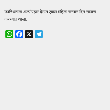
उपस्थिताना अल्पोपहार देऊन एकल महिला सन्मान दिन साजरा
करण्यात आला.
W
F
X
T
h
a
el
at
ce
e
s
b
gr
A
o
a
p
o
m
p
k