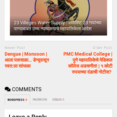
23 Villeges Water Supply : समाविष्ट 23 गावांच्या
पाण्याबाबत उच्च न्यायालयाचे महापालिकेला आदेश
Newer Post
Older Post
Dengue | Monsoon |
PMC Medical College |
आला पावसाळा… डेग्यूपासून
पुणे महापालिकेचे मेडिकल
स्वत:ला सांभाळा
कॉलेज अडचणीत! | १ कोटी
रुपयाच्या दंडाची नोटीस?
COMMENTS
FACEBOOK:
DISQUS:
0
WORDPRESS:
0