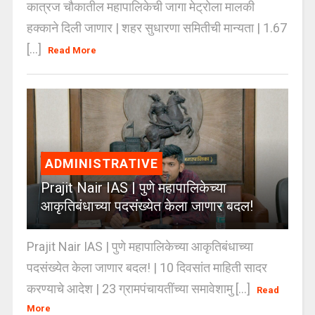
कात्रज चौकातील महापालिकेची जागा मेट्रोला मालकी
हक्काने दिली जाणार | शहर सुधारणा समितीची मान्यता | 1.67
[...]
Read More
ADMINISTRATIVE
Prajit Nair IAS | पुणे महापालिकेच्या
आकृतिबंधाच्या पदसंख्येत केला जाणार बदल!
Prajit Nair IAS | पुणे महापालिकेच्या आकृतिबंधाच्या
पदसंख्येत केला जाणार बदल! | 10 दिवसांत माहिती सादर
करण्याचे आदेश | 23 ग्रामपंचायतींच्या समावेशामु [...]
Read
More