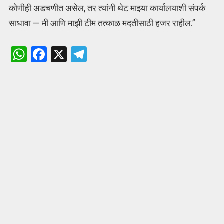
कोणीही अडचणीत असेल, तर त्यांनी थेट माझ्या कार्यालयाशी संपर्क
साधावा — मी आणि माझी टीम तत्काळ मदतीसाठी हजर राहील.”
W
F
X
T
h
a
el
at
ce
e
s
b
gr
A
o
a
p
o
m
p
k