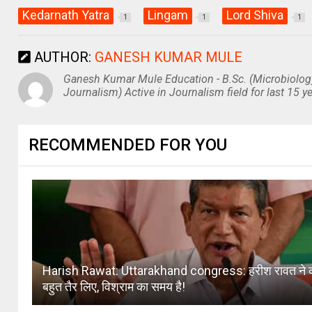
Kedarnath Yatra
Lingam
Lord Shiva
1
1
1
AUTHOR:
GANESH KUMAR MULE
Ganesh Kumar Mule Education - B.Sc. (Microbiolog
Journalism) Active in Journalism field for last 15 ye
RECOMMENDED FOR YOU
Harish Rawat: Uttarakhand congress: हरीश रावत ने 
बहुत तैर लिए, विश्राम का समय है!