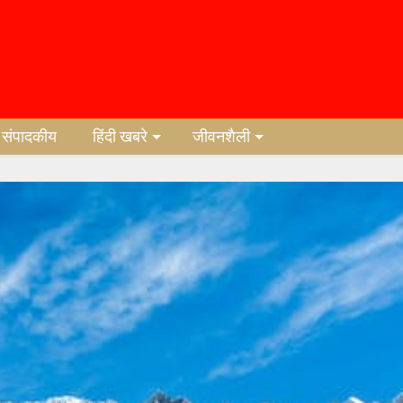
संपादकीय
हिंदी खबरे
जीवनशैली