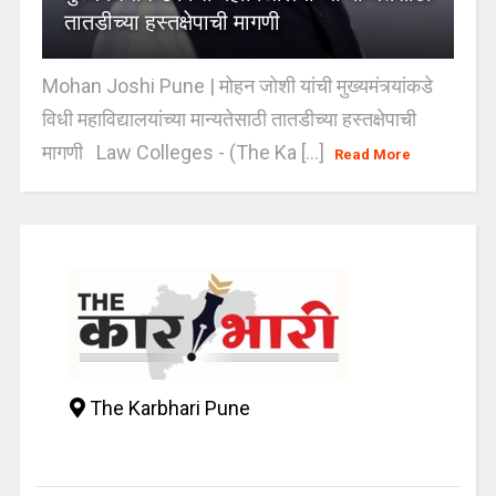
तातडीच्या हस्तक्षेपाची मागणी
Mohan Joshi Pune | मोहन जोशी यांची मुख्यमंत्र्यांकडे
विधी महाविद्यालयांच्या मान्यतेसाठी तातडीच्या हस्तक्षेपाची
मागणी Law Colleges - (The Ka [...]
Read More
The Karbhari Pune