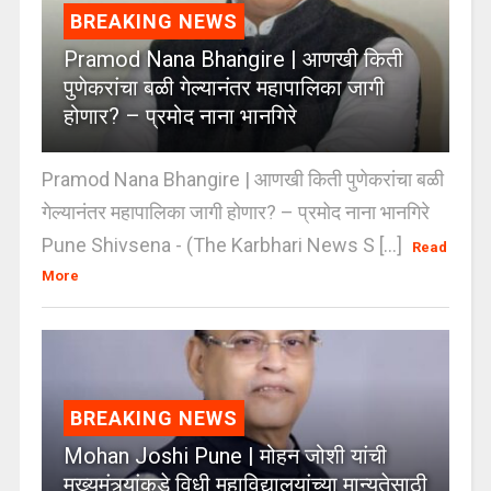
BREAKING NEWS
Pramod Nana Bhangire | आणखी किती
पुणेकरांचा बळी गेल्यानंतर महापालिका जागी
होणार? – प्रमोद नाना भानगिरे
Pramod Nana Bhangire | आणखी किती पुणेकरांचा बळी
गेल्यानंतर महापालिका जागी होणार? – प्रमोद नाना भानगिरे
Pune Shivsena - (The Karbhari News S [...]
Read
More
BREAKING NEWS
Mohan Joshi Pune | मोहन जोशी यांची
मुख्यमंत्र्यांकडे विधी महाविद्यालयांच्या मान्यतेसाठी