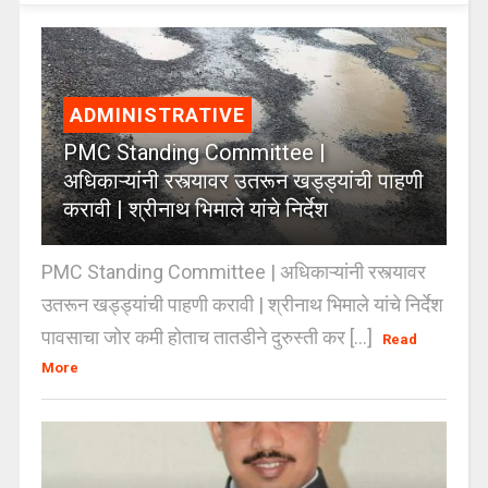
ADMINISTRATIVE
PMC Standing Committee |
अधिकाऱ्यांनी रस्त्यावर उतरून खड्ड्यांची पाहणी
करावी | श्रीनाथ भिमाले यांचे निर्देश
PMC Standing Committee | अधिकाऱ्यांनी रस्त्यावर
उतरून खड्ड्यांची पाहणी करावी | श्रीनाथ भिमाले यांचे निर्देश
पावसाचा जोर कमी होताच तातडीने दुरुस्ती कर [...]
Read
More