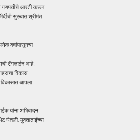
कसबा गणपतीचे आरती करून
्दीची सुरुवात श्रीमंत
नेक वर्षांपासूनचा
ी आमची टॅगलाईन आहे.
न शहराचा विकास
्या विकासात आपला
 नाईक यांना अभिवादन
ट घेतली. मुक्ताताईंच्या