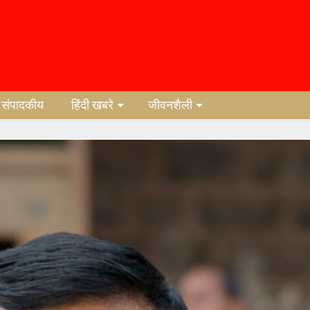
संपादकीय
हिंदी खबरे
जीवनशैली