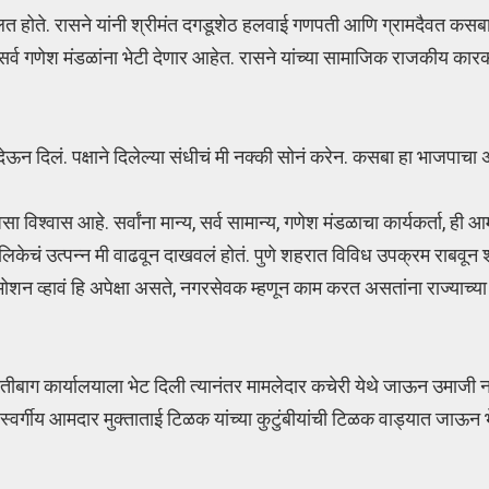
ी बोलत होते. रासने यांनी श्रीमंत दगडूशेठ हलवाई गणपती आणि ग्रामदैवत 
्व गणेश मंडळांना भेटी देणार आहेत. रासने यांच्या सामाजिक राजकीय कारकीर
 देऊन दिलं. पक्षाने दिलेल्या संधीचं मी नक्की सोनं करेन. कसबा हा भाजपाचा अ
 असा विश्वास आहे. सर्वांना मान्य, सर्व सामान्य, गणेश मंडळाचा कार्यकर्ता, ह
लिकेचं उत्पन्न मी वाढवून दाखवलं होतं. पुणे शहरात विविध उपक्रम राबवू
्रमोशन व्हावं हि अपेक्षा असते, नगरसेवक म्हणून काम करत असतांना राज्याच
ा मोतीबाग कार्यालयाला भेट दिली त्यानंतर मामलेदार कचेरी येथे जाऊन उमाजी
्वर्गीय आमदार मुक्ताताई टिळक यांच्या कुटुंबीयांची टिळक वाड्यात जाऊन भे