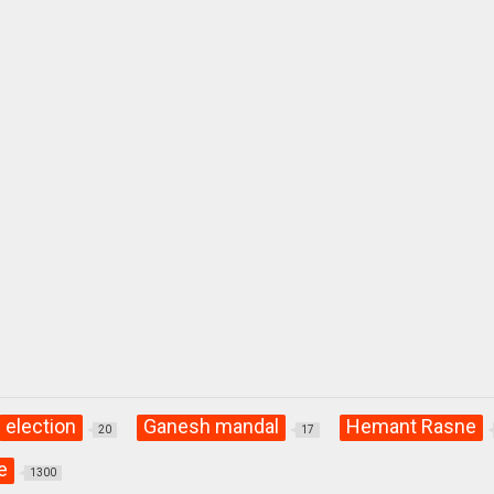
election
Ganesh mandal
Hemant Rasne
20
17
e
1300