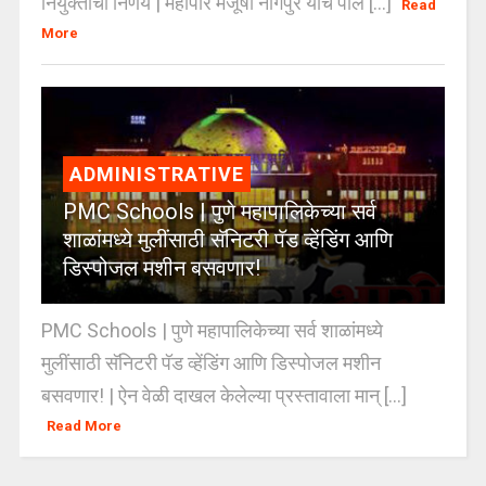
नियुक्तीचा निर्णय | महापौर मंजूषा नागपुरे यांचे पोल [...]
Read
More
ADMINISTRATIVE
PMC Schools | पुणे महापालिकेच्या सर्व
शाळांमध्ये मुलींसाठी सॅनिटरी पॅड व्हेंडिंग आणि
डिस्पोजल मशीन बसवणार!
PMC Schools | पुणे महापालिकेच्या सर्व शाळांमध्ये
मुलींसाठी सॅनिटरी पॅड व्हेंडिंग आणि डिस्पोजल मशीन
बसवणार! | ऐन वेळी दाखल केलेल्या प्रस्तावाला मान् [...]
Read More