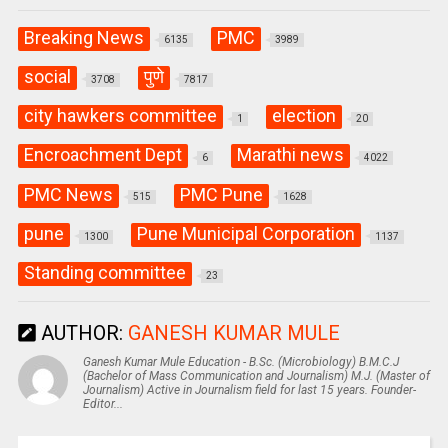
Breaking News
PMC
6135
3989
social
पुणे
3708
7817
city hawkers committee
election
1
20
Encroachment Dept
Marathi news
6
4022
PMC News
PMC Pune
515
1628
pune
Pune Municipal Corporation
1300
1137
Standing committee
23
AUTHOR:
GANESH KUMAR MULE
Ganesh Kumar Mule Education - B.Sc. (Microbiology) B.M.C.J
(Bachelor of Mass Communication and Journalism) M.J. (Master of
Journalism) Active in Journalism field for last 15 years. Founder-
Editor...