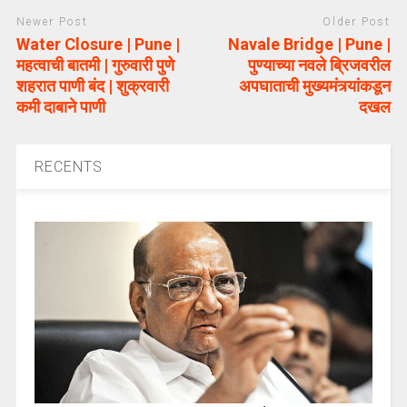
Newer Post
Older Post
Water Closure | Pune |
Navale Bridge | Pune |
महत्वाची बातमी | गुरुवारी पुणे
पुण्याच्या नवले ब्रिजवरील
शहरात पाणी बंद | शुक्रवारी
अपघाताची मुख्यमंत्र्यांकडून
कमी दाबाने पाणी
दखल
RECENTS