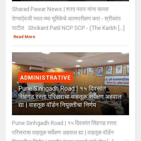
Sharad Pawar News | शरद पवार यांना सल्ला
देण्याऐवजी स्वतःच्या भूमिकेचे आत्मपरीक्षण करा - श्रीकांत
पाटील Shrikant Patil NCP SCP - (The Karbh [...]
Read More
ADMINISTRATIVE
Pune Sinhgadh Road | १५ दिवसांत
सिंहगड रस्ता परिसराचा वाहतूक सर्वेक्षण अहवाल
द्या | वाहतूक वॉर्डन नियुक्तीचा निर्णय
Pune Sinhgadh Road | १५ दिवसांत सिंहगड रस्ता
परिसराचा वाहतूक सर्वेक्षण अहवाल द्या | वाहतूक वॉर्डन