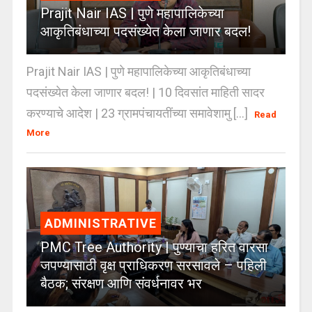
Prajit Nair IAS | पुणे महापालिकेच्या
आकृतिबंधाच्या पदसंख्येत केला जाणार बदल!
Prajit Nair IAS | पुणे महापालिकेच्या आकृतिबंधाच्या
पदसंख्येत केला जाणार बदल! | 10 दिवसांत माहिती सादर
करण्याचे आदेश | 23 ग्रामपंचायतींच्या समावेशामु [...]
Read
More
ADMINISTRATIVE
PMC Tree Authority | पुण्याचा हरित वारसा
जपण्यासाठी वृक्ष प्राधिकरण सरसावले – पहिली
बैठक; संरक्षण आणि संवर्धनावर भर