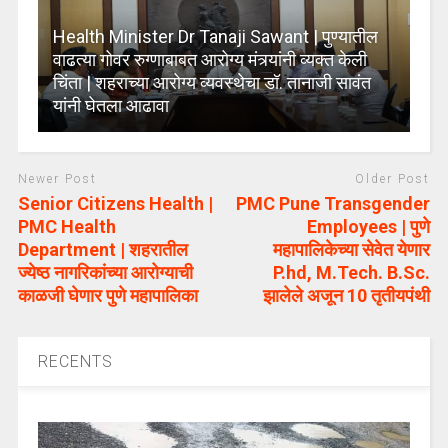
Health Minister Dr Tanaji Sawant | पुण्यातील
वाढत्या गोवर रुग्णाबाबत आरोग्य मंत्र्यांनी व्यक्त केली
चिंता | शहराच्या आरोग्य व्यवस्थेचा डॉ. तानाजी सावंत
यांनी घेतला आढावा
Newer Post
Older Post
Senior Citizens Health |
PMC Pune Transgender
PMC Health
Employees | पुणे
Department | शहरातील
महापालिकेच्या सेवेत येणार
ज्येष्ठ नागरिकांच्या आरोग्याची
P.hd, M.Tech. B.Sc.
काळजी घेणार पुणे महापालिका
झालेले अजून 10 तृतीयपंथी
RECENTS