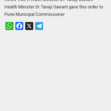
Health Minister Dr Tanaji Sawant gave this order to
Pune Municipal Commissioner
W
F
X
T
h
a
el
at
ce
e
s
b
gr
A
o
a
p
o
m
p
k