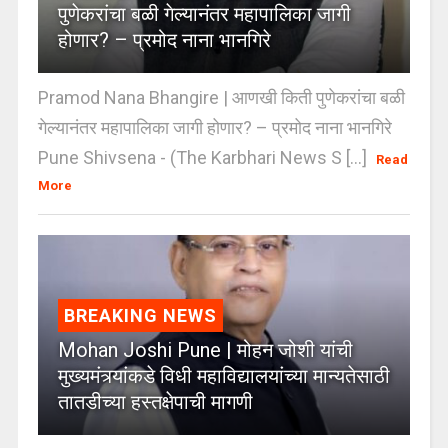
पुणेकरांचा बळी गेल्यानंतर महापालिका जागी
होणार? – प्रमोद नाना भानगिरे
Pramod Nana Bhangire | आणखी किती पुणेकरांचा बळी
गेल्यानंतर महापालिका जागी होणार? – प्रमोद नाना भानगिरे
Pune Shivsena - (The Karbhari News S [...]
Read
More
BREAKING NEWS
Mohan Joshi Pune | मोहन जोशी यांची
मुख्यमंत्र्यांकडे विधी महाविद्यालयांच्या मान्यतेसाठी
तातडीच्या हस्तक्षेपाची मागणी