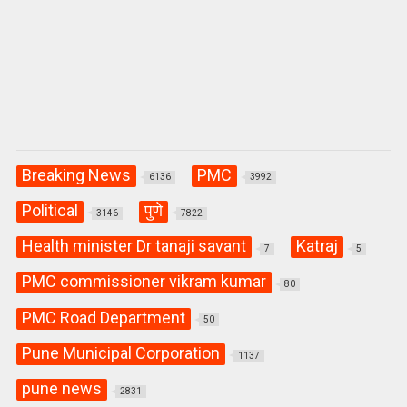
Breaking News
PMC
6136
3992
Political
पुणे
3146
7822
Health minister Dr tanaji savant
Katraj
7
5
PMC commissioner vikram kumar
80
PMC Road Department
50
Pune Municipal Corporation
1137
pune news
2831