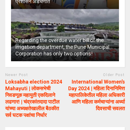
प्रशासन अडचणीत
Regarding the overdue water bill of the
irrigation department, the Pune Municipal
Corporation has only two options!
Newer Post
Older Post
Loksabha election 2024
International Women’s
Mahayuti | लोकसभेची
Day 2024 | महिला दिनानिमित्त
निवडणूक महायुती एकदिलाने
महापालिकेतील महिला अधिकारी
लढणार! | चंद्रकांतदादा पाटील
आणि महिला कर्मचाऱ्यांना अर्ध्या
यांच्या अध्यक्षतेखालील बैठकीत
दिवसाची सवलत
सर्व घटक पक्षांचा निर्धार