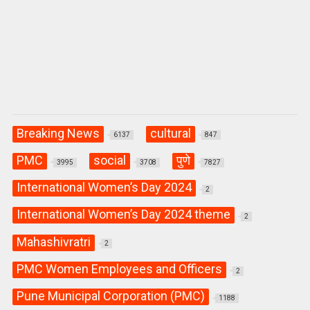
Breaking News
cultural
6137
847
PMC
social
पुणे
3995
3708
7827
International Women’s Day 2024
2
International Women’s Day 2024 theme
2
Mahashivratri
2
PMC Women Employees and Officers
2
Pune Municipal Corporation (PMC)
1188