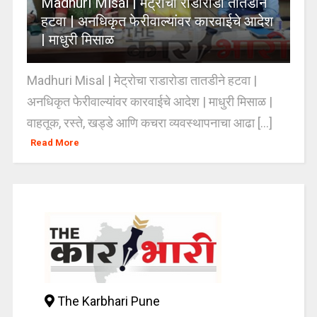
Madhuri Misal | मेट्रोचा राडारोडा तातडीने
हटवा | अनधिकृत फेरीवाल्यांवर कारवाईचे आदेश
| माधुरी मिसाळ
Madhuri Misal | मेट्रोचा राडारोडा तातडीने हटवा |
अनधिकृत फेरीवाल्यांवर कारवाईचे आदेश | माधुरी मिसाळ |
वाहतूक, रस्ते, खड्डे आणि कचरा व्यवस्थापनाचा आढा [...]
Read More
The Karbhari Pune