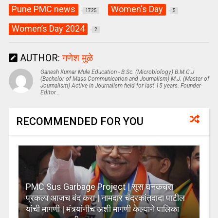
Pune PMC news
Women's Day
1725
5
Women’s Day 2024
2
AUTHOR:
गणेश मुळे
Ganesh Kumar Mule Education - B.Sc. (Microbiology) B.M.C.J
(Bachelor of Mass Communication and Journalism) M.J. (Master of
Journalism) Active in Journalism field for last 15 years. Founder-
Editor...
RECOMMENDED FOR YOU
PMC Sus Garbage Project | सूस घनकचरा
प्रकल्प आजच बंद करा | नामदार चंद्रकांतदादा पाटील
यांची मागणी | मंत्र्यांनीच अशी मागणी केल्याने पालिका