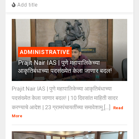
Add title
ADMINISTRATIVE
Prajit Nair IAS | पुणे महापालिकेच्या
आकृतिबंधाच्या पदसंख्येत केला जाणार बदल!
Prajit Nair IAS | पुणे महापालिकेच्या आकृतिबंधाच्या
पदसंख्येत केला जाणार बदल! | 10 दिवसांत माहिती सादर
करण्याचे आदेश | 23 ग्रामपंचायतींच्या समावेशामु [...]
Read
More