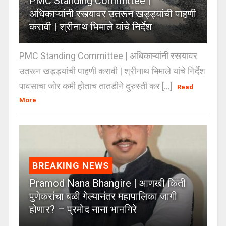
PMC Standing Committee |
अधिकाऱ्यांनी रस्त्यावर उतरून खड्ड्यांची पाहणी
करावी | श्रीनाथ भिमाले यांचे निर्देश
PMC Standing Committee | अधिकाऱ्यांनी रस्त्यावर
उतरून खड्ड्यांची पाहणी करावी | श्रीनाथ भिमाले यांचे निर्देश
पावसाचा जोर कमी होताच तातडीने दुरुस्ती कर [...]
Read
More
BREAKING NEWS
Pramod Nana Bhangire | आणखी किती
पुणेकरांचा बळी गेल्यानंतर महापालिका जागी
होणार? – प्रमोद नाना भानगिरे