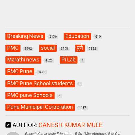
Breaking News
Education
6136
610
PMC
social
पुणे
3992
3708
7822
Marathi news
Pi Lab
4025
1
PMC Pune
1629
PMC Pune School students
1
PMC pune Schools
5
Pune Municipal Corporation
1137
AUTHOR:
GANESH KUMAR MULE
Ganesh Kumar Mule Education - B.Sc. (Microbiology) B.M.C.J