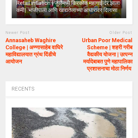
Retail inflation | जुलैमध्ये किरकोळ महागाई दर झाला
कमी| भाजीपाला आणि खाद्यतेलाच्या आधारावर दिलासा
Newer Post
Older Post
Annasaheb Waghire
Urban Poor Medical
College | अण्णासाहेब वाघिरे
Scheme | शहरी गरीब
महाविद्यालयात ग्रंथ दिंडीचे
वैद्यकीय योजना | उत्पन्न
आयोजन
मर्यादेबाबत पुणे महापालिका
प्रशासनाचा मोठा निर्णय
RECENTS